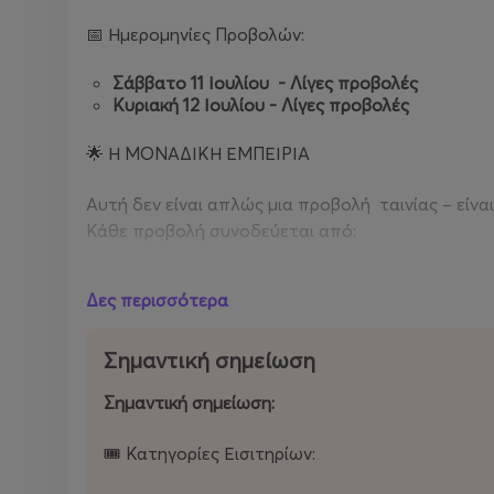
📅 Ημερομηνίες Προβολών:
Σάββατο 11 Ιουλίου - Λίγες προβολές
Κυριακή 12 Ιουλίου - Λίγες προβολές
🌟 Η ΜΟΝΑΔΙΚΗ ΕΜΠΕΙΡΙΑ
Αυτή δεν είναι απλώς μια προβολή ταινίας – είνα
Κάθε προβολή συνοδεύεται από:
Φυσική παρουσία των YouTubers
:
Δες περισσότερα
Οι ήρωες των παιδιών θα είναι εκεί –
Panos De
να βγάλουν φωτογραφίες με όλα τα παιδιά μ
παρέα με το κοινό
!
Σημαντική σημείωση
Μια ταινία που εμπνέει και συγκινεί
:
Μέσα από χιούμορ, δράση και gaming προκλήσε
Σημαντική σημείωση:
φιλία, τη συνεργασία και τη στήριξη όσων το 
🎟️ Κατηγορίες Εισιτηρίων:
Το πρώτο ελληνικό YouTube Challenge που έγινε 
κινηματογραφικό από ποτέ.