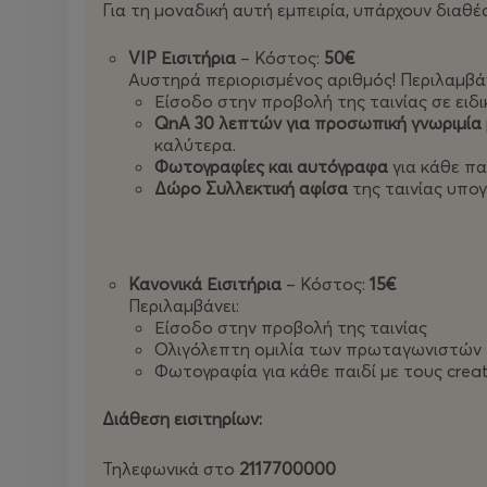
Για τη μοναδική αυτή εμπειρία, υπάρχουν διαθέ
Αυτή τη φορά μιλάμε για κανονική κινηματογραφ
VIP Εισιτήρια
– Κόστος:
50€
πρωταγωνιστές και ένα μεγάλο χρηματικό έπαθλ
Αυστηρά περιορισμένος αριθμός! Περιλαμβάν
ΕΛΕΠΑΠ
, που στηρίζει παιδιά με αναπηρίες.
Είσοδο στην προβολή της ταινίας σε ειδ
QnA 30 λεπτών για προσωπική γνωριμία
👑 Ποιοι συμμετέχουν
καλύτερα.
Φωτογραφίες και αυτόγραφα
για κάθε παι
Δώρο Συλλεκτική αφίσα
της ταινίας υπογ
Ο PanosDent επιστρέφει ως παρουσιαστής/εμψυχω
Mr. Antouon, Konstantina, Javou, Alekkun, W1ndz, 
Κανονικά Εισιτήρια
– Κόστος:
15€
Στο “Η Ένωση” μπαίνει στο παιχνίδι και μια ολόκ
Περιλαμβάνει:
δημιουργώντας ομάδες, συμμαχίες και απρόβλεπτ
Είσοδο στην προβολή της ταινίας
Ολιγόλεπτη ομιλία των πρωταγωνιστών
DK, Marianna grfld, Giannuba, Alyx, Neverlander, Pe
Φωτογραφία για κάθε παιδί με τους crea
Goalkeeper, Legit Gaming, Mosquito και σε μοναδ
Διάθεση εισιτηρίων:
Τα challenges είναι πιο απαιτητικά από ποτέ — σ
Τηλεφωνικά στο
2117700000
μόνο οι αντοχές, αλλά και η συνεργασία.