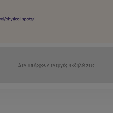
/
el
/
physical
-
spots
/
ν θέλετε το παιδί σας να ζήσει από κοντά αυτή την
ίστε εγκαίρως τα εισιτήρια
.
ers που έγινε ποτέ!
Δεν υπάρχουν ενεργές εκδηλώσεις