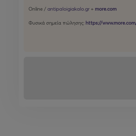
Online /
antipaloigiakalo.gr
+
more.com
🎟️ ΜΗ ΧΑΣΕΤΕ ΘΕΣΗ!
Φυσικά σημεία πώλησης:
https
://
www
.
more
.
com
Οι προβολές είναι
μοναδικές και περιορισμένες
. Α
εμπειρία με τους αγαπημένους του YouTubers,
κλε
Ζήστε από κοντά τη μεγαλύτερη παραγωγή YouTub