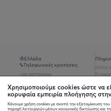
Ελλάδα
Πληρο
Τηλεφωνικές κρατήσεις
Θέσεις 
Συνεργα
+30 2117700000
Δευ - Παρ 10:00 - 18:00
Όροι χρ
Φυσικά σημεία
Χρησιμοποιούμε cookies ώστε να ε
Πολιτικ
κορυφαία εμπειρία πλοήγησης στην
Νομική 
Οδηγίες
Κάνουμε χρήση cookies με σκοπό την εξατομίκευση του 
Blog
παροχή λειτουργιών μέσων κοινωνικής δικτύωσης και τ