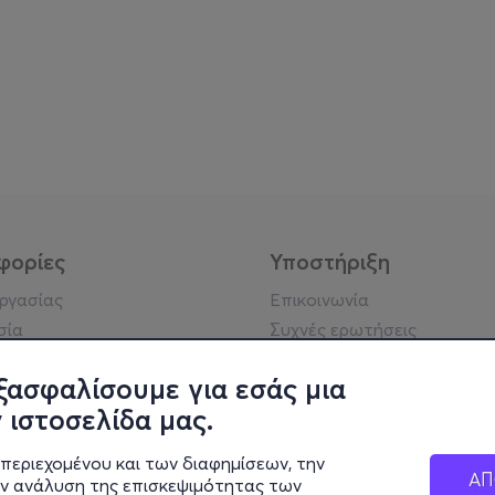
φορίες
Υποστήριξη
εργασίας
Επικοινωνία
σία
Συχνές ερωτήσεις
ήσης
Πράξη για τις ψηφιακές
Υπηρεσίες
ξασφαλίσουμε για εσάς μια
ή απορρήτου
Σύνδεση reseller
 ιστοσελίδα μας.
σημείωση
 κοινότητας
περιεχομένου και των διαφημίσεων, την
ΑΠ
ην ανάλυση της επισκεψιμότητας των