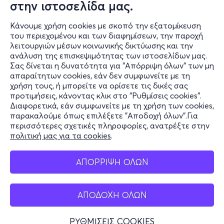
στην ιστοσελίδα μας.
Κάνουμε χρήση cookies με σκοπό την εξατομίκευση
του περιεχομένου και των διαφημίσεων, την παροχή
λειτουργιών μέσων κοινωνικής δικτύωσης και την
ανάλυση της επισκεψιμότητας των ιστοσελίδων μας.
Σας δίνεται η δυνατότητα για "Απόρριψη όλων" των μη
Πληροφορίες
απαραίτητων cookies, εάν δεν συμφωνείτε με τη
χρήση τους, ή μπορείτε να ορίσετε τις δικές σας
Υποστήριξη
προτιμήσεις, κάνοντας κλικ στο "Ρυθμίσεις cookies".
Διαφορετικά, εάν συμφωνείτε με τη χρήση των cookies,
Stay Connected
παρακαλούμε όπως επιλέξετε "Αποδοχή όλων".Για
περισσότερες σχετικές πληροφορίες, ανατρέξτε στην
πολιτική μας για τα cookies
.
Mobile app
ΑΠΟΡΡΙΨΗ ΟΛΩΝ
ΑΠΟΔΟΧΗ ΟΛΩΝ
Ελλάδα
Τηλεφωνικές κρατήσεις
ΡΥΘΜΙΣΕΙΣ COOKIES