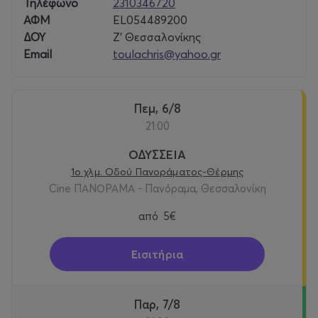
Τηλέφωνο
2310346720
ΑΦΜ
EL054489200
ΔΟΥ
Ζ' Θεσσαλονίκης
Email
toulachris@yahoo.gr
Πεμ, 6/8
21:00
ΟΔΥΣΣΕΙΑ
1ο χλμ. Οδού Πανοράματος-Θέρμης
Cine ΠΑΝΟΡΑΜΑ - Πανόραμα, Θεσσαλονίκη
από
5€
Εισιτήρια
Παρ, 7/8