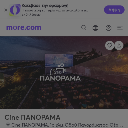
Κατέβασε την εφαρμογή
Λήψη
Η καλύτερη εμπειρία για να ανακαλύπτεις
εκδηλώσεις.
Cine ΠΑΝΟΡΑΜΑ
Cine ΠΑΝΟΡΑΜΑ, 1ο χλμ. Οδού Πανοράματος-Θέρμης, Πανόραμα