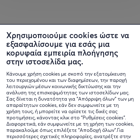
μετάβασή τους σε ένα παραδοσιακά ανδροκρατούμενο
επάγγελμα αμφισβητώντας στερεότυπα γύρω από την
εργασία, την εξειδίκευση και τον ανταγωνισμό.
Με σημείο εκκίνησης τις «
Μαστόρισσες
», το πρόγραμμα
Χρησιμοποιούμε cookies ώστε να
ανοίγει έναν ευρύτερο διάλογο γύρω από τη γυναικεία
εξασφαλίσουμε για εσάς μια
εργασία σε διαφορετικά κοινωνικά και πολιτισμικά
κορυφαία εμπειρία πλοήγησης
περιβάλλοντα. Από τις στρίπερς της Χιλής τη δεκαετία
του 70’ έως τις μετανάστριες οικιακές εργαζόμενες στο
στην ιστοσελίδα μας.
σύγχρονο Λίβανο, από τις εργάτριες ενός μικρού
Κάνουμε χρήση cookies με σκοπό την εξατομίκευση
εργαστηρίου στο Μεξικό τη δεκαετία του 80’, έως τις
του περιεχομένου και των διαφημίσεων, την παροχή
οδηγούς επιβατικών Tuk-Tuk στην Ινδία του 21ου αιώνα,
λειτουργιών μέσων κοινωνικής δικτύωσης και την
οι ταινίες φωτίζουν τη συμβολή των σκηνοθετριών στη
ανάλυση της επισκεψιμότητας των ιστοσελίδων μας.
διαμόρφωση ενός κινηματογραφικού θηλυκού
Σας δίνεται η δυνατότητα για "Απόρριψη όλων" των μη
Πληροφορίες
βλέμματος που εστιάζει στη βιωματική εμπειρία, τη
απαραίτητων cookies, εάν δεν συμφωνείτε με τη
χρήση τους, ή μπορείτε να ορίσετε τις δικές σας
φροντίδα, τη συνεργασία και την κοινωνική
Υποστήριξη
προτιμήσεις, κάνοντας κλικ στο "Ρυθμίσεις cookies".
πραγματικότητα.
Διαφορετικά, εάν συμφωνείτε με τη χρήση των cookies,
Stay Connected
παρακαλούμε όπως επιλέξετε "Αποδοχή όλων".Για
Οι θερινές προβολές συμπίπτουν με το Θερινό Σχολείο
περισσότερες σχετικές πληροφορίες, ανατρέξτε στην