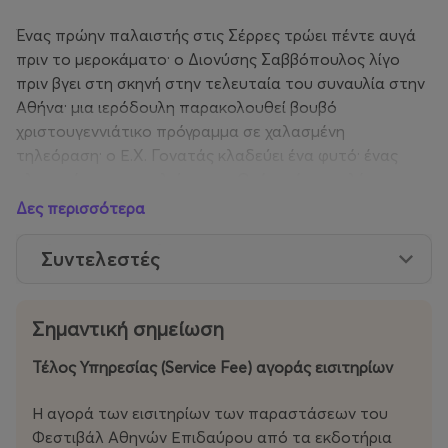
Ένας πρώην παλαιστής στις Σέρρες τρώει πέντε αυγά
πριν το μεροκάματο· ο Διονύσης Σαββόπουλος λίγο
πριν βγει στη σκηνή στην τελευταία του συναυλία στην
Αθήνα· μια ιερόδουλη παρακολουθεί βουβό
χριστουγεννιάτικο πρόγραμμα σε χαλασμένη
τηλεόραση· ο Ε.Χ. Γονατάς κλαδεύει ένα φυτό· ένας
ηλικιωμένος συνομιλεί με τον Θεό από το τηλέφωνο·
ένα πρόωρο βρέφος κινείται μέσα σε μια θερμοκοιτίδα·
Δες περισσότερα
μια Γεωργιανή νοσοκόμα ψιθυρίζει ‘κοιμήσου’ σε μια
ασθενή· ο Βασίλης Παπαβασιλείου μιλά για τον Τσέχωφ·
Συντελεστές
μια ηλικιωμένη στην Κομοτηνή απευθύνεται σε έναν
τηλεοπτικό παρουσιαστή στην οθόνη· ο νεαρός Ζάφος
Ξαγοράρης ζωγραφίζει λάβαρα στις αρχές της
Σημαντική σημείωση
δεκαετίας του 1980.
Τέλος Υπηρεσίας (Service Fee) αγοράς εισιτηρίων
Η ταινία ντοκιμαντέρ της Εύας Στεφανή συγκροτεί μια
Η αγορά των εισιτηρίων των παραστάσεων του
κιβωτό
Φεστιβάλ Αθηνών Επιδαύρου από τα εκδοτήρια
θραυσμάτων από ημιτελείς ιστορίες και ασύνδετες φαι