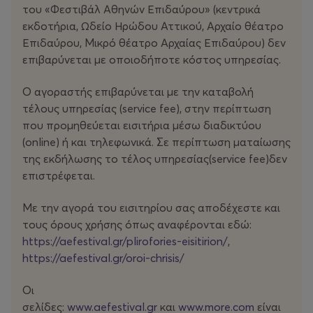
του «Φεστιβάλ Αθηνών Επιδαύρου» (κεντρικά
νομενικά στιγμές που κινηματογραφήθηκαν
εκδοτήρια, Ωδείο Ηρώδου Αττικού, Αρχαίο θέατρο
μέσα σε διάστημα τριάντα ετών. Ένα παλίμψηστο συνα
Επιδαύρου, Μικρό θέατρο Αρχαίας Επιδαύρου) δεν
ντήσεων με ανθρώπους διαφορετικών εθνοτήτων,
επιβαρύνεται με οποιοδήποτε κόστος υπηρεσίας.
ηλικιών και κοινωνικών τάξεων, όπου οι ζωές άσημων,
μοναχικών προσώπων διασταυρώνονται με συνομιλίες
Ο αγοραστής επιβαρύνεται με την καταβολή
δημιουργών και καλλιτεχνών. Η συνειρμική αυτή ύφανση
τέλους υπηρεσίας (service fee), στην περίπτωση
εικόνων και ήχων –‘ρετάλια’ όπως τα λέει η ίδια–
που προμηθεύεται εισιτήρια μέσω διαδικτύου
συνθέτει ένα μωσαϊκό παρόντος και μνήμης, μνήμης
(οnline) ή και τηλεφωνικά. Σε περίπτωση ματαίωσης
και παρόντος.
της εκδήλωσης το τέλος υπηρεσίας(service fee)δεν
επιστρέφεται.
Το έργο συμπληρώνεται από σύγχρονες μικροϊστορίες.
Ο βασικός κορμός, ωστόσο, αποτελείται από
Με την αγορά του εισιτηρίου σας αποδέχεστε και
αχρησιμοποίητο υλικό της περιόδου 1995-2025, το
τους όρους χρήσης όπως αναφέρονται εδώ:
οποίο παραπέμπει λοξά στο Ο κόσμος του χθες του
https://aefestival.gr/plirofories-eisitirion/
,
Στέφαν Τσβάιχ, όχι ως νοσταλγία, αλλά ως
https://aefestival.gr/oroi-chrisis/
επαναπροσδιορισμό του ποιοι είμαστε σήμερα.
Οι
Αποσπασματικές στιγμές της πραγματικότητας,
σελίδες:
www.aefestival.gr
και
www.more.com
είναι
εμπνευσμένες από τη μακρόχρονη συμμετοχική