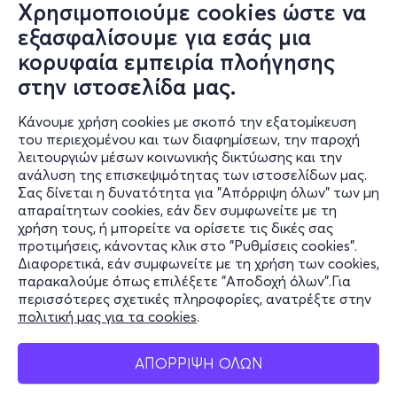
Χρησιμοποιούμε cookies ώστε να
εξασφαλίσουμε για εσάς μια
κορυφαία εμπειρία πλοήγησης
στην ιστοσελίδα μας.
Κάνουμε χρήση cookies με σκοπό την εξατομίκευση
του περιεχομένου και των διαφημίσεων, την παροχή
λειτουργιών μέσων κοινωνικής δικτύωσης και την
ανάλυση της επισκεψιμότητας των ιστοσελίδων μας.
Σας δίνεται η δυνατότητα για "Απόρριψη όλων" των μη
Πληροφορίες
απαραίτητων cookies, εάν δεν συμφωνείτε με τη
χρήση τους, ή μπορείτε να ορίσετε τις δικές σας
Υποστήριξη
προτιμήσεις, κάνοντας κλικ στο "Ρυθμίσεις cookies".
Διαφορετικά, εάν συμφωνείτε με τη χρήση των cookies,
Stay Connected
παρακαλούμε όπως επιλέξετε "Αποδοχή όλων".Για
περισσότερες σχετικές πληροφορίες, ανατρέξτε στην
πολιτική μας για τα cookies
.
Mobile app
ΑΠΟΡΡΙΨΗ ΟΛΩΝ