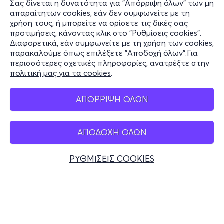
Σας δίνεται η δυνατότητα για "Απόρριψη όλων" των μη
Πληροφορίες
απαραίτητων cookies, εάν δεν συμφωνείτε με τη
χρήση τους, ή μπορείτε να ορίσετε τις δικές σας
Υποστήριξη
προτιμήσεις, κάνοντας κλικ στο "Ρυθμίσεις cookies".
Διαφορετικά, εάν συμφωνείτε με τη χρήση των cookies,
Stay Connected
παρακαλούμε όπως επιλέξετε "Αποδοχή όλων".Για
περισσότερες σχετικές πληροφορίες, ανατρέξτε στην
πολιτική μας για τα cookies
.
Mobile app
ΑΠΟΡΡΙΨΗ ΟΛΩΝ
ΑΠΟΔΟΧΗ ΟΛΩΝ
Ελλάδα
Τηλεφωνικές κρατήσεις
ΡΥΘΜΙΣΕΙΣ COOKIES
+30 2117700000
Δευ - Παρ 10:00 - 18:00
Φυσικά σημεία