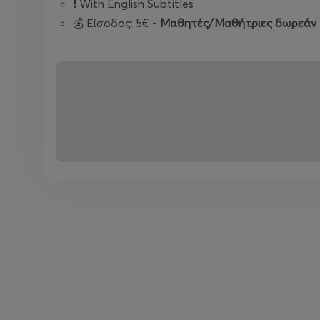
❗️ With English Subtitles
💰 Είσοδος: 5€ -
Μαθητές/Μαθήτριες δωρεάν