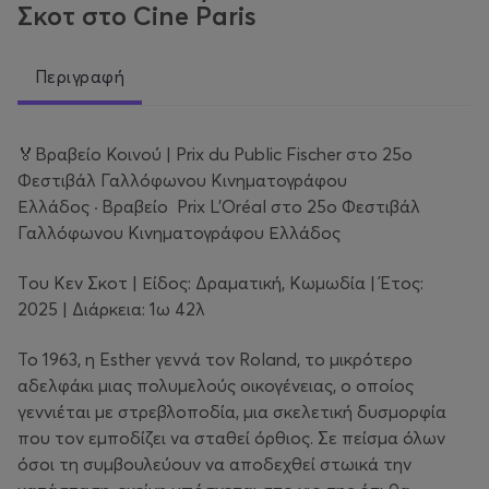
Σκοτ στο Cine Paris
Περιγραφή
🏅Βραβείο Κοινού | Prix du Public Fischer στο 25ο
Φεστιβάλ Γαλλόφωνου Κινηματογράφου
Ελλάδος
·
Βραβείο Prix L’Oréal στο 25ο Φεστιβάλ
Γαλλόφωνου Κινηματογράφου Ελλάδος
Tου Κεν Σκοτ | Είδος: Δραματική, Κωμωδία | Έτος:
2025 | Διάρκεια: 1ω 42λ
Το 1963, η Esther γεννά τον Roland, το μικρότερο
αδελφάκι μιας πολυμελούς οικογένειας, o οποίος
γεννιέται με στρεβλοποδία, μια σκελετική δυσμορφία
που τον εμποδίζει να σταθεί όρθιος. Σε πείσμα όλων
όσοι τη συμβουλεύουν να αποδεχθεί στωικά την