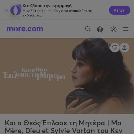
Κατέβασε την εφαρμογή
Λήψη
Η καλύτερη εμπειρία για να ανακαλύπτεις
εκδηλώσεις.
Και ο Θεός Έπλασε τη Μητέρα | Ma
Μère, Dieu et Sylvie Vartan του Κεν