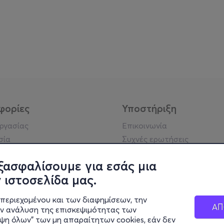
φορίες
Υποστήριξη
εργασίας
Επικοινωνία
σία
Συχνές ερωτήσεις
ήσης
Πράξη για τις ψηφιακές
Υπηρεσίες
ξασφαλίσουμε για εσάς μια
ή απορρήτου
Σύνδεση reseller
 ιστοσελίδα μας.
σημείωση
 κοινότητας
περιεχομένου και των διαφημίσεων, την
ΑΠ
ην ανάλυση της επισκεψιμότητας των
ιψη όλων" των μη απαραίτητων cookies, εάν δεν
κά στοιχεία