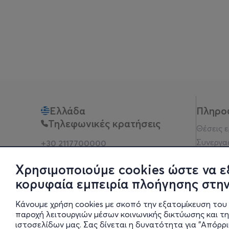
Ελλάδα
Πληρο
Τηλεφωνικές κρατήσεις
Θέσεις 
Συνεργα
+30 2117700000
Δευ - Παρ 10:00 - 18:00
Όροι χρ
Φυσικά σημεία
Χρησιμοποιούμε cookies ώστε να ε
Πολιτικ
κορυφαία εμπειρία πλοήγησης στην
Νομική 
Οδηγίες
Κάνουμε χρήση cookies με σκοπό την εξατομίκευση του 
Blog
παροχή λειτουργιών μέσων κοινωνικής δικτύωσης και τ
ιστοσελίδων μας. Σας δίνεται η δυνατότητα για "Απόρρ
Οικονομι