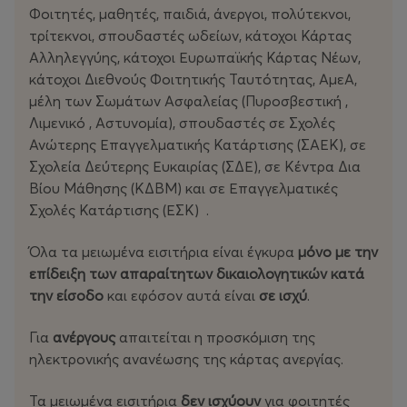
Φοιτητές, μαθητές, παιδιά, άνεργοι, πολύτεκνοι,
τρίτεκνοι, σπουδαστές ωδείων, κάτοχοι Κάρτας
Αλληλεγγύης, κάτοχοι Ευρωπαϊκής Κάρτας Νέων,
κάτοχοι Διεθνούς Φοιτητικής Ταυτότητας, ΑμεΑ,
μέλη των Σωμάτων Ασφαλείας (Πυροσβεστική ,
Λιμενικό , Αστυνομία), σπουδαστές σε Σχολές
Ανώτερης Επαγγελματικής Κατάρτισης (ΣΑΕΚ), σε
Σχολεία Δεύτερης Ευκαιρίας (ΣΔΕ), σε Κέντρα Δια
Βίου Μάθησης (ΚΔΒΜ) και σε Επαγγελματικές
Σχολές Κατάρτισης (ΕΣΚ) .
Όλα τα μειωμένα εισιτήρια είναι έγκυρα
μόνο με την
επίδειξη των απαραίτητων δικαιολογητικών
κατά
την είσοδο
και εφόσον αυτά είναι
σε ισχύ
.
Για
ανέργους
απαιτείται η προσκόμιση της
ηλεκτρονικής ανανέωσης της κάρτας ανεργίας.
Τα μειωμένα εισιτήρια
δεν ισχύουν
για φοιτητές