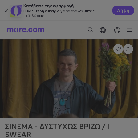
Κατέβασε την εφαρμογή
Λήψη
Η καλύτερη εμπειρία για να ανακαλύπτεις
εκδηλώσεις.
ΣΙΝΕΜΑ - ΔΥΣΤΥΧΩΣ ΒΡΙΖΩ / I
SWEAR