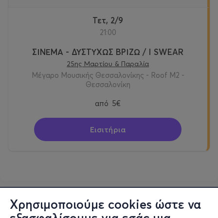
Τετ, 2/9
21:00
ΣΙΝΕΜΑ - ΔΥΣΤΥΧΩΣ ΒΡΙΖΩ / I SWEAR
25ης Μαρτίου & Παραλία
Μέγαρο Μουσικής Θεσσαλονίκης - Roof M2 -
Θεσσαλονίκη
από
5€
Εισιτήρια
Χρησιμοποιούμε cookies ώστε να