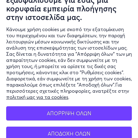
εξασφαλίσουμε για εσάς μια
κορυφαία εμπειρία πλοήγησης
στην ιστοσελίδα μας.
Κάνουμε χρήση cookies με σκοπό την εξατομίκευση
του περιεχομένου και των διαφημίσεων, την παροχή
λειτουργιών μέσων κοινωνικής δικτύωσης και την
ανάλυση της επισκεψιμότητας των ιστοσελίδων μας.
Σας δίνεται η δυνατότητα για "Απόρριψη όλων" των μη
Πληροφορίες
απαραίτητων cookies, εάν δεν συμφωνείτε με τη
χρήση τους, ή μπορείτε να ορίσετε τις δικές σας
Υποστήριξη
προτιμήσεις, κάνοντας κλικ στο "Ρυθμίσεις cookies".
Διαφορετικά, εάν συμφωνείτε με τη χρήση των cookies,
Stay Connected
παρακαλούμε όπως επιλέξετε "Αποδοχή όλων".Για
περισσότερες σχετικές πληροφορίες, ανατρέξτε στην
πολιτική μας για τα cookies
.
Mobile app
ΑΠΟΡΡΙΨΗ ΟΛΩΝ
ΑΠΟΔΟΧΗ ΟΛΩΝ
Ελλάδα