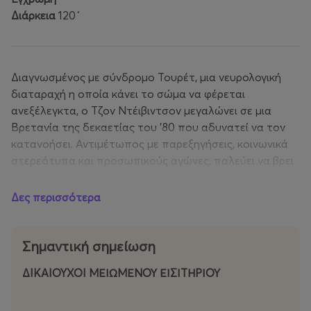
Διάρκεια
120΄
Διαγνωσμένος με σύνδρομο Τουρέτ, μια νευρολογική
διαταραχή η οποία κάνει το σώμα να φέρεται
ανεξέλεγκτα, ο Τζον Ντέιβιντσον μεγαλώνει σε μια
Βρετανία της δεκαετίας του ’80 που αδυνατεί να τον
κατανοήσει. Αντιμέτωπος με παρεξηγήσεις, κοινωνικά
στερεότυπα και προσωπικούς αγώνες, παλεύει να βρει
τη φωνή και την ταυτότητά του.
Δες περισσότερα
- Βραβεία BAFTA Α΄ Ανδρικού Ρόλου και Καλύτερου
Casting
Σημαντική σημείωση
ΔIKAIOYXOI ΜΕΙΩΜΕΝΟΥ ΕΙΣΙΤΗΡΙΟΥ