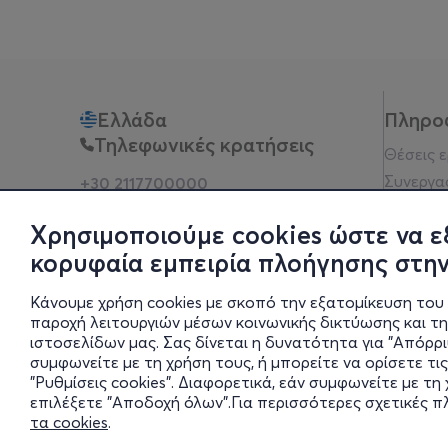
Ελλάδα
Πληρο
Τηλεφωνικές κρατήσεις
Θέσεις 
Συνεργα
+30 2117700000
Δευ - Παρ 10:00 - 18:00
Όροι χρ
Φυσικά σημεία
Χρησιμοποιούμε cookies ώστε να ε
Πολιτικ
κορυφαία εμπειρία πλοήγησης στην
Νομική 
Οδηγίες
Κάνουμε χρήση cookies με σκοπό την εξατομίκευση του 
Blog
παροχή λειτουργιών μέσων κοινωνικής δικτύωσης και τ
ιστοσελίδων μας. Σας δίνεται η δυνατότητα για "Απόρρ
Οικονομι
συμφωνείτε με τη χρήση τους, ή μπορείτε να ορίσετε τις
Πολιτικέ
"Ρυθμίσεις cookies". Διαφορετικά, εάν συμφωνείτε με τ
Έκθεση 
επιλέξετε "Αποδοχή όλων".Για περισσότερες σχετικές 
τα cookies
.
Ρυθμίσει