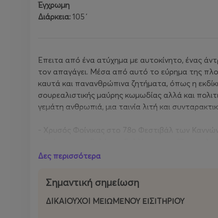
Έγχρωμη
Διάρκεια:
105΄
Έπειτα από ένα ατύχημα με αυτοκίνητο, ένας άντ
τον απαγάγει. Μέσα από αυτό το εύρημα της πλοκή
καυτά και πανανθρώπινα ζητήματα, όπως η εκδίκη
σουρεαλιστικής μαύρης κωμωδίας αλλά και πολιτι
γεμάτη ανθρωπιά, μια ταινία λιτή και συνταρακτι
- Χρυσός Φοίνικας στο 78ο Φεστιβάλ των Καννώ
- Επίσημη υποβολή της Γαλλίας για το Όσκαρ Διε
Δες περισσότερα
Σημαντική σημείωση
ΔIKAIOYXOI ΜΕΙΩΜΕΝΟΥ ΕΙΣΙΤΗΡΙΟΥ