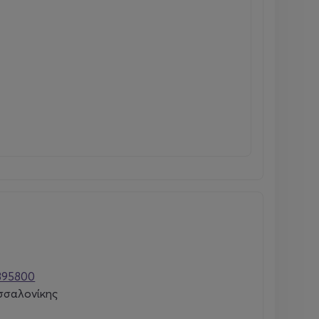
895800
σσαλονίκης