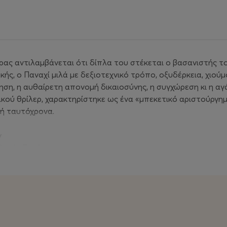
ρας αντιλαμβάνεται ότι δίπλα του στέκεται ο βασανιστής τ
ς, ο Παναχί μιλά με δεξιοτεχνικό τρόπο, οξυδέρκεια, χιούμ
ση, η αυθαίρετη απονομή δικαιοσύνης, η συγχώρεση κι η αγά
κού θρίλερ, χαρακτηρίστηκε ως ένα «μπεκετικό αριστούργημ
κή ταυτόχρονα.
ν
θνούς Ταινίας