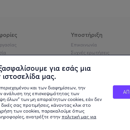
φορίες
Υποστήριξη
εργασίας
Επικοινωνία
σία
Συχνές ερωτήσεις
ήσης
Πράξη για τις ψηφιακές
Υπηρεσίες
ξασφαλίσουμε για εσάς μια
ή απορρήτου
Σύνδεση reseller
 ιστοσελίδα μας.
σημείωση
 κοινότητας
περιεχομένου και των διαφημίσεων, την
ΑΠ
ην ανάλυση της επισκεψιμότητας των
ιψη όλων" των μη απαραίτητων cookies, εάν δεν
κά στοιχεία
 δικές σας προτιμήσεις, κάνοντας κλικ στο
ς Εταιρείας
η χρήση των cookies, παρακαλούμε όπως
Διαφάνειας
πληροφορίες, ανατρέξτε στην
πολιτική μας για
ς cookies