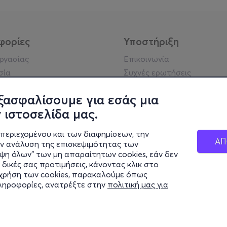
φορίες
Υποστήριξη
εργασίας
Επικοινωνία
σία
Συχνές ερωτήσεις
ήσης
Πράξη για τις ψηφιακές
Υπηρεσίες
ξασφαλίσουμε για εσάς μια
ή απορρήτου
Σύνδεση reseller
 ιστοσελίδα μας.
σημείωση
 κοινότητας
περιεχομένου και των διαφημίσεων, την
ΑΠ
ην ανάλυση της επισκεψιμότητας των
ιψη όλων" των μη απαραίτητων cookies, εάν δεν
κά στοιχεία
 δικές σας προτιμήσεις, κάνοντας κλικ στο
ς Εταιρείας
η χρήση των cookies, παρακαλούμε όπως
Διαφάνειας
πληροφορίες, ανατρέξτε στην
πολιτική μας για
ς cookies
© 2026 more.com