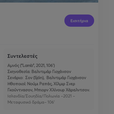
Εισιτήρια
Συντελεστές
Αμνός (“Lamb”, 2021, 106’)
Σκηνοθεσία: Βαλντιμάρ Γιοχάνσον
Σενάριο: Σον (Sjón), Bαλντιμάρ Γιοχάνσον
Ηθοποιοί: Νούμι Ραπάς, Χίλμιρ Σνερ
Γκούντνασον, Μπιορν Χλίνουρ Χάραλντσον.
Ισλανδία/Σουηδία/Πολωνία –2021 –
Μεταφυσικό δράμα– 106’