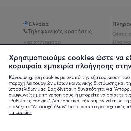
Ελλάδα
Πληρο
Τηλεφωνικές κρατήσεις
Θέσεις 
Συνεργα
+30 2117700000
Δευ - Παρ 10:00 - 18:00
Όροι χρ
Φυσικά σημεία
Χρησιμοποιούμε cookies ώστε να ε
Πολιτικ
κορυφαία εμπειρία πλοήγησης στην
Νομική 
Οδηγίες
Κάνουμε χρήση cookies με σκοπό την εξατομίκευση του 
Blog
παροχή λειτουργιών μέσων κοινωνικής δικτύωσης και τ
ιστοσελίδων μας. Σας δίνεται η δυνατότητα για "Απόρρ
Οικονομι
συμφωνείτε με τη χρήση τους, ή μπορείτε να ορίσετε τις
Πολιτικέ
"Ρυθμίσεις cookies". Διαφορετικά, εάν συμφωνείτε με τ
Έκθεση 
επιλέξετε "Αποδοχή όλων".Για περισσότερες σχετικές 
τα cookies
.
Ρυθμίσει