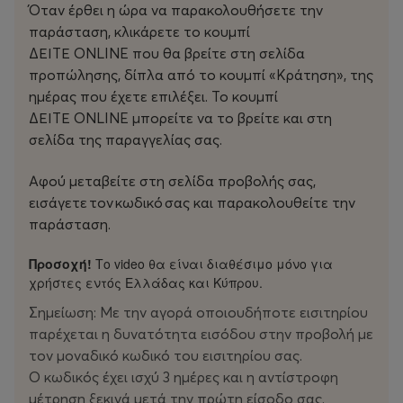
Όταν έρθει η ώρα να παρακολουθήσετε την
αντίστροφο. Κάτι που αξιοποίησε δεξιοτεχνικά ο Ζαν
παράσταση, κλικάρετε το κουμπί
Πολ Σαλομέ
ΔΕΙΤΕ ONLINE που θα βρείτε στη σελίδα
στην ταινία, δίνοντάς της ένα χαρακτήρα κωμωδίας και
προπώλησης, δίπλα από το κουμπί «Κράτηση», της
θρίλερ, αναδεικνύοντας παράλληλα ένα άλλο Παρίσι,
ημέρας που έχετε επιλέξει. Το κουμπί
αυτό το μη-τουριστικό, της σκοτεινής πλευράς, όπου
ΔΕΙΤΕ ONLINE μπορείτε να το βρείτε και στη
δρουν οι συμμορίες
σελίδα της παραγγελίας σας.
διακίνησης των ναρκωτικών. Ο σκηνοθέτης δηλώνει
πως το βασικό
Αφού μεταβείτε στη σελίδα προβολής σας,
πρόσωπο του βιβλίου της Καΐρ ενσαρκώθηκε θαυμάσια
εισάγετε τον κωδικό σας και παρακολουθείτε την
από την
παράσταση.
Ιπέρ, με αποτέλεσμα να βγει στην οθόνη το «πορτρέτο
μιας
Προσοχή!
Το video θα είναι διαθέσιμο μόνο για
δυναμικής γυναίκας που προσπαθεί να σταθεί σε ένα
χρήστες εντός Ελλάδας και Κύπρου.
κόσμο
Σημείωση:
Με την αγορά οποιουδήποτε εισιτηρίου
σκληρών μαφιόζων, από αυτούς που οδηγούν Πόρσε
παρέχεται η δυνατότητα εισόδου στην προβολή με
Καγιέν…»
τον μοναδικό κωδικό του εισιτηρίου σας.
Ο κωδικός έχει ισχύ 3 ημέρες και η αντίστροφη
μέτρηση ξεκινά μετά την πρώτη είσοδο σας.