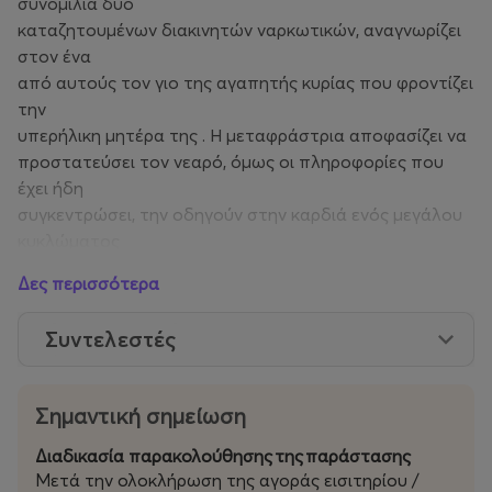
συνομιλία δύο
καταζητουμένων διακινητών ναρκωτικών, αναγνωρίζει
στον ένα
από αυτούς τον γιο της αγαπητής κυρίας που φροντίζει
την
υπερήλικη μητέρα της . Η μεταφράστρια αποφασίζει να
προστατεύσει τον νεαρό, όμως οι πληροφορίες που
έχει ήδη
συγκεντρώσει, την οδηγούν στην καρδιά ενός μεγάλου
κυκλώματος
διακίνησης χασίς . Με τη βοήθεια του DNA, ενός σκύλου
Δες περισσότερα
που παλιά
ανήκε στη Δίωξη και τώρα «δουλεύει» για τον εαυτό
Συντελεστές
του, η Πασιάνς,
αξιοποιώντας τις επαγγελματικές της εμπειρίες, θα
μπει για τα καλά
Σημαντική σημείωση
μέσα στο κύκλωμα της ντρόγκας στο Παρίσι, και θα
γίνει η νέα Νονά
Διαδικασία παρακολούθησης
της
παράστασης
της Νύχτας!
Μετά την ολοκλήρωση της αγοράς εισιτηρίου /