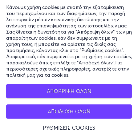
Κάνουμε χρήση cookies με σκοπό την εξατομίκευση
του περιεχομένου και των διαφημίσεων, την παροχή
λειτουργιών μέσων κοινωνικής δικτύωσης και την
ανάλυση της επισκεψιμότητας των ιστοσελίδων μας.
Σας δίνεται η δυνατότητα για "Απόρριψη όλων" των μη
Πληροφορίες
απαραίτητων cookies, εάν δεν συμφωνείτε με τη
χρήση τους, ή μπορείτε να ορίσετε τις δικές σας
Υποστήριξη
προτιμήσεις, κάνοντας κλικ στο "Ρυθμίσεις cookies".
Διαφορετικά, εάν συμφωνείτε με τη χρήση των cookies,
Stay Connected
παρακαλούμε όπως επιλέξετε "Αποδοχή όλων".Για
περισσότερες σχετικές πληροφορίες, ανατρέξτε στην
πολιτική μας για τα cookies
.
Mobile app
ΑΠΟΡΡΙΨΗ ΟΛΩΝ
ΑΠΟΔΟΧΗ ΟΛΩΝ
Ελλάδα
Τηλεφωνικές κρατήσεις
ΡΥΘΜΙΣΕΙΣ COOKIES
+30 2117700000