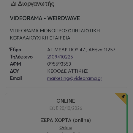
Διοργανωτής
παρελθόντος. Αλλά και το πώς ο ιδεαλισμός των
νεοδιόριστων καθηγητών σε απομακρυσμένες περιοχές
μπορεί να μετατραπεί σε απογοήτευση και αίσθηση
VIDEORAMA - WEIRDWAVE
ματαιότητας…».
VIDEORAMA ΜΟΝΟΠΡΟΣΩΠΗ ΙΔΙΩΤΙΚΗ
ΚΕΦΑΛΑΙΟΥΧΙΚΗ ΕΤΑΙΡΕΙΑ
Μια καθηλωτική ταινία από έναν μοναδικό δημιουργό,
ίσως τον κορυφαίο εν ζωή Τούρκο σκηνοθέτη
,
Έδρα
ΑΓ ΜΕΛΕΤΙΟΥ 47 , Αθήνα 11257
αγαπημένο του φεστιβάλ των Καννών όπου το 2014
Τηλέφωνο
2109410225
απέσπασε τον Χρυσό Φοίνικα για τη
Χειμερία
ΑΦΜ
095693553
Νάρκη
του.
ΔΟΥ
ΚΕΦΟΔΕ ΑΤΤΙΚΗΣ
Email
marketing@videorama.gr
ONLINE
ΕΩΣ 20/10/2026
ΞΕΡΑ ΧΟΡΤΑ (online)
Online