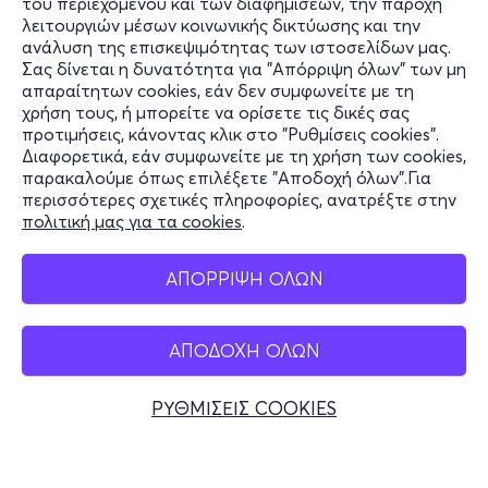
του περιεχομένου και των διαφημίσεων, την παροχή
λειτουργιών μέσων κοινωνικής δικτύωσης και την
ανάλυση της επισκεψιμότητας των ιστοσελίδων μας.
Σας δίνεται η δυνατότητα για "Απόρριψη όλων" των μη
Πληροφορίες
απαραίτητων cookies, εάν δεν συμφωνείτε με τη
χρήση τους, ή μπορείτε να ορίσετε τις δικές σας
Υποστήριξη
προτιμήσεις, κάνοντας κλικ στο "Ρυθμίσεις cookies".
Διαφορετικά, εάν συμφωνείτε με τη χρήση των cookies,
Stay Connected
παρακαλούμε όπως επιλέξετε "Αποδοχή όλων".Για
περισσότερες σχετικές πληροφορίες, ανατρέξτε στην
πολιτική μας για τα cookies
.
Mobile app
ΑΠΟΡΡΙΨΗ ΟΛΩΝ
ΑΠΟΔΟΧΗ ΟΛΩΝ
Ελλάδα
Τηλεφωνικές κρατήσεις
ΡΥΘΜΙΣΕΙΣ COOKIES
+30 2117700000
Δευ - Παρ 10:00 - 18:00
Φυσικά σημεία