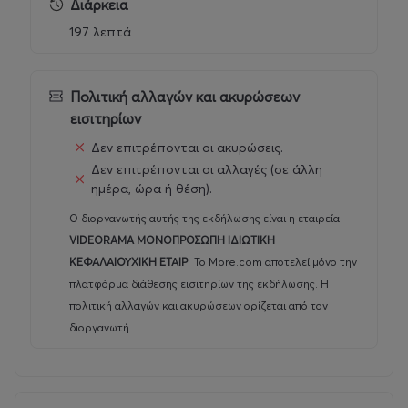
Διάρκεια
δασκάλα που προσπαθεί να συνέλθει από ένα τραγικό
γεγονός, ενσαρκώνει την αλλαγή και τον αγώνα για μια
197 λεπτά
άλλη Τουρκία.
Στην ουσία ο Νουρί Μπιλγκέ Τσεϊλάν κάνει το
Πολιτική αλλαγών και ακυρώσεων
ψυχογράφημα μιας ολόκληρης χώρας και των
εισιτηρίων
ανθρώπων της, συνδέοντας με μαεστρία το ατομικό με
Δεν επιτρέπονται οι ακυρώσεις.
το συλλογικό και το παλιό με το νέο.
Δεν επιτρέπονται οι αλλαγές (σε άλλη
ημέρα, ώρα ή θέση).
«Αυτό που με παρακίνησε να διηγηθώ την ιστορία
Ο διοργανωτής αυτής της εκδήλωσης είναι η εταιρεία
αυτού του καθηγητή, ήταν ότι θα μου έδινε την
VIDEORAMA ΜΟΝΟΠΡΟΣΩΠΗ ΙΔΙΩΤΙΚΗ
ευκαιρία να θίξω θεμελιώδη ζητήματα αυτής της χώρας
ΚΕΦΑΛΑΙΟΥΧΙΚΗ ΕΤΑΙΡ
.
Το More.com αποτελεί μόνο την
και δίπολα όπως το καλό και το κακό, η ιδιοτέλεια και η
πλατφόρμα διάθεσης εισιτηρίων της εκδήλωσης. Η
ανιδιοτέλεια, το προσωπικό και το συλλογικό, η
πολιτική αλλαγών και ακυρώσεων ορίζεται από τον
αποξένωση και η περιθωροποίηση. Με ενδιέφερε το
διοργανωτή.
πώς, ενώ η πιθανότητα να αγαπήσουμε είναι πάντα
εκεί, χτίζουμε τείχη λόγω προκαταλήψεων, παλιών
πολιτικών τραυμάτων, και της τάσης μας να τιμωρούμε
τους κοντινούς μας για δικά μας λάθη του