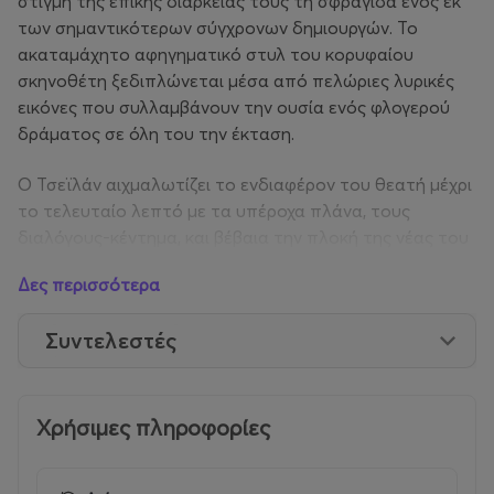
στιγμή της επικής διάρκειάς τους τη σφραγίδα ενός εκ
των σημαντικότερων σύγχρονων δημιουργών. Το
ακαταμάχητο αφηγηματικό στυλ του κορυφαίου
σκηνοθέτη ξεδιπλώνεται μέσα από πελώριες λυρικές
εικόνες που συλλαμβάνουν την ουσία ενός φλογερού
δράματος σε όλη του την έκταση.
Ο Τσεϊλάν αιχμαλωτίζει το ενδιαφέρον του θεατή μέχρι
το τελευταίο λεπτό με τα υπέροχα πλάνα, τους
διαλόγους-κέντημα, και βέβαια την πλοκή της νέας του
ταινίας, στο επίκεντρο της οποίας δύο εκπαιδευτικοί
Δες περισσότερα
κατηγορούνται για ανάρμοστη οικειότητα με μαθήτριές
τους. Προχωρά όμως πολύ πέρα από αυτό,
Συντελεστές
καθώς, παράλληλα με την ακτινογραφία του ήρωα του,
πραγματοποιεί μία ακτινογραφία της ίδιας της
τουρκικής κοινωνίας: αστυνομοκρατία και
στρατοκρατία, συντηρητισμός, αυταρχισμός,
Χρήσιμες πληροφορίες
μεσαιωνικές αντιλήψεις για τις γυναίκες. Την ίδια στιγμή
όμως, η λαβωμένη ηρωίδα του, μια νεαρή ακτιβίστρια