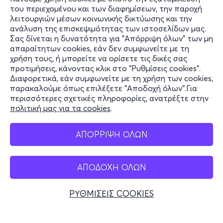
του περιεχομένου και των διαφημίσεων, την παροχή
λειτουργιών μέσων κοινωνικής δικτύωσης και την
ανάλυση της επισκεψιμότητας των ιστοσελίδων μας.
Σας δίνεται η δυνατότητα για "Απόρριψη όλων" των μη
Πληροφορίες
απαραίτητων cookies, εάν δεν συμφωνείτε με τη
χρήση τους, ή μπορείτε να ορίσετε τις δικές σας
Υποστήριξη
προτιμήσεις, κάνοντας κλικ στο "Ρυθμίσεις cookies".
Διαφορετικά, εάν συμφωνείτε με τη χρήση των cookies,
Stay Connected
παρακαλούμε όπως επιλέξετε "Αποδοχή όλων".Για
περισσότερες σχετικές πληροφορίες, ανατρέξτε στην
πολιτική μας για τα cookies
.
Mobile app
ΑΠΟΡΡΙΨΗ ΟΛΩΝ
ΑΠΟΔΟΧΗ ΟΛΩΝ
Ελλάδα
Τηλεφωνικές κρατήσεις
ΡΥΘΜΙΣΕΙΣ COOKIES
+30 2117700000
Δευ - Παρ 10:00 - 18:00