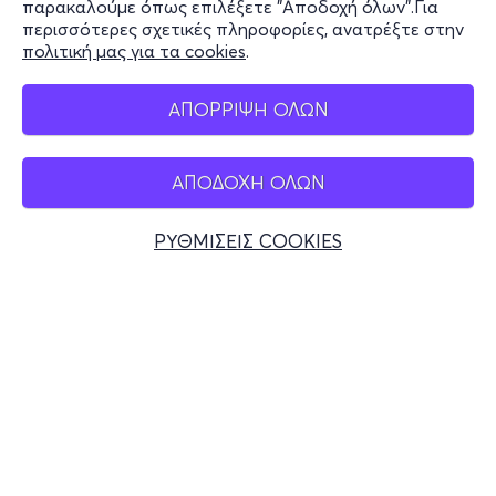
παρακαλούμε όπως επιλέξετε "Αποδοχή όλων".Για
περισσότερες σχετικές πληροφορίες, ανατρέξτε στην
πολιτική μας για τα cookies
.
Mobile app
ΑΠΟΡΡΙΨΗ ΟΛΩΝ
ΑΠΟΔΟΧΗ ΟΛΩΝ
Ελλάδα
Τηλεφωνικές κρατήσεις
ΡΥΘΜΙΣΕΙΣ COOKIES
+30 2117700000
Δευ - Παρ 10:00 - 18:00
Φυσικά σημεία
© 2026 more.com