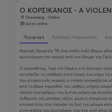
Ο ΚΟΡΣΙΚΑΝΟΣ - A VIOLENT
Streaming - Online
δείτε online
Περιγραφή
Χρήσιμες πληροφορίες
Διο
Κορσική, δεκαετία ’90, ένα πεδίο πολύ βίαιων εθ
αυτονόμηση του νησιού από τον έλεγχο της Γαλλί
Ο σκηνοθέτης, Τιερί ντε Περέτι, στη δεύτερη ται
καταδείξει τις ολέθριες επιπτώσεις που είχαν τα
την ιστορία ενός νεαρού, ο οποίος αναγκάζεται ν
από το βίαιο παρελθόν του, καθώς υπήρξε ενεργ
παλιού συντρόφου, του ξυπνά μνήμες και συνειδ
άνθρωπο της μεσαίας τάξης, γεμάτο όνειρα και σχ
επαναστάτη, που περνάει τη ζωή του μόνιμα κατ
στην κηδεία του συντρόφου του στο νησί όπου εί