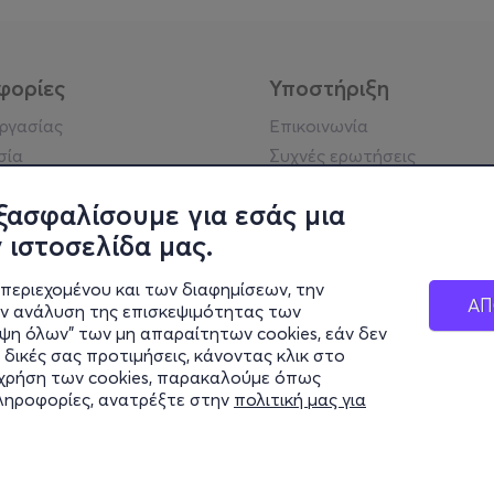
φορίες
Υποστήριξη
εργασίας
Επικοινωνία
σία
Συχνές ερωτήσεις
ήσης
Πράξη για τις ψηφιακές
Υπηρεσίες
ξασφαλίσουμε για εσάς μια
ή απορρήτου
Σύνδεση reseller
 ιστοσελίδα μας.
σημείωση
 κοινότητας
περιεχομένου και των διαφημίσεων, την
ΑΠ
ην ανάλυση της επισκεψιμότητας των
ιψη όλων" των μη απαραίτητων cookies, εάν δεν
κά στοιχεία
 δικές σας προτιμήσεις, κάνοντας κλικ στο
ς Εταιρείας
η χρήση των cookies, παρακαλούμε όπως
Διαφάνειας
πληροφορίες, ανατρέξτε στην
πολιτική μας για
ς cookies
© 2026 more.com