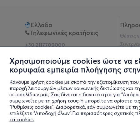
Ελλάδα
Πληρο
Τηλεφωνικές κρατήσεις
Θέσεις 
Συνεργα
+30 2117700000
Δευ - Παρ 10:00 - 18:00
Όροι χρ
Φυσικά σημεία
Χρησιμοποιούμε cookies ώστε να ε
Πολιτικ
κορυφαία εμπειρία πλοήγησης στην
Νομική 
Οδηγίες
Κάνουμε χρήση cookies με σκοπό την εξατομίκευση του 
Blog
παροχή λειτουργιών μέσων κοινωνικής δικτύωσης και τ
ιστοσελίδων μας. Σας δίνεται η δυνατότητα για "Απόρρ
Οικονομι
συμφωνείτε με τη χρήση τους, ή μπορείτε να ορίσετε τις
Πολιτικέ
"Ρυθμίσεις cookies". Διαφορετικά, εάν συμφωνείτε με τ
Έκθεση 
επιλέξετε "Αποδοχή όλων".Για περισσότερες σχετικές 
τα cookies
.
Ρυθμίσει