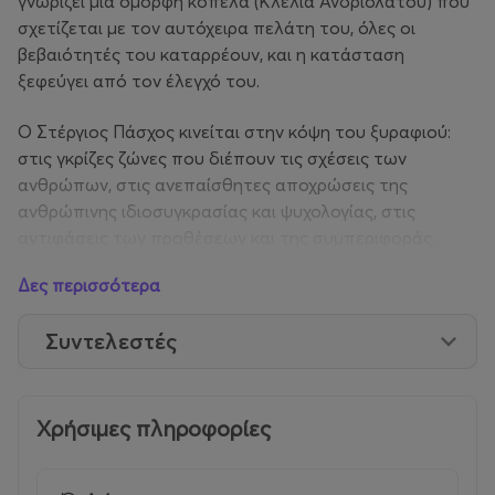
γνωρίζει μια όμορφη κοπέλα (Κλέλια Ανδριολάτου) που
σχετίζεται με τον αυτόχειρα πελάτη του, όλες οι
βεβαιότητές του καταρρέουν, και η κατάσταση
ξεφεύγει από τον έλεγχό του.
Ο Στέργιος Πάσχος κινείται στην κόψη του ξυραφιού:
στις γκρίζες ζώνες που διέπουν τις σχέσεις των
ανθρώπων, στις ανεπαίσθητες αποχρώσεις της
ανθρώπινης ιδιοσυγκρασίας και ψυχολογίας, στις
αντιφάσεις των προθέσεων και της συμπεριφοράς.
Δες περισσότερα
ΣΗΜΕΙΩΜΑ ΣΚΗΝΟΘΕΤΗ
Συντελεστές
«Ξεκινώντας να γράφω τον «Τελευταίο Ταξιτζή», η πρόθεση
μου ήταν να φτιάξω μια ταινία
με την δομή του αστυνομικού θρίλερ αλλά με κεντρικ
ό θέμα την υπαρξιακή αναζήτηση του πρωταγωνιστή. Το
Χρήσιμες πληροφορίες
σκέφτομαι τώρα και γελάω. Αλίμονο αν μια ταινία πήγαινε
ακριβώς όπως την σχεδίαζε κάποιος στο μυαλό του· μάλλον