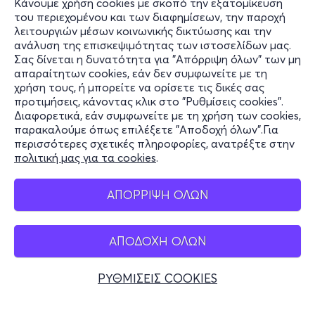
Κάνουμε χρήση cookies με σκοπό την εξατομίκευση
του περιεχομένου και των διαφημίσεων, την παροχή
λειτουργιών μέσων κοινωνικής δικτύωσης και την
ανάλυση της επισκεψιμότητας των ιστοσελίδων μας.
Σας δίνεται η δυνατότητα για "Απόρριψη όλων" των μη
Πληροφορίες
απαραίτητων cookies, εάν δεν συμφωνείτε με τη
χρήση τους, ή μπορείτε να ορίσετε τις δικές σας
Υποστήριξη
προτιμήσεις, κάνοντας κλικ στο "Ρυθμίσεις cookies".
Διαφορετικά, εάν συμφωνείτε με τη χρήση των cookies,
Stay Connected
παρακαλούμε όπως επιλέξετε "Αποδοχή όλων".Για
περισσότερες σχετικές πληροφορίες, ανατρέξτε στην
πολιτική μας για τα cookies
.
Mobile app
ΑΠΟΡΡΙΨΗ ΟΛΩΝ
ΑΠΟΔΟΧΗ ΟΛΩΝ
Ελλάδα
Τηλεφωνικές κρατήσεις
ΡΥΘΜΙΣΕΙΣ COOKIES
+30 2117700000
Δευ - Παρ 10:00 - 18:00