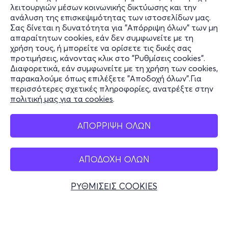
λειτουργιών μέσων κοινωνικής δικτύωσης και την
ανάλυση της επισκεψιμότητας των ιστοσελίδων μας.
Σας δίνεται η δυνατότητα για "Απόρριψη όλων" των μη
Πληροφορίες
απαραίτητων cookies, εάν δεν συμφωνείτε με τη
χρήση τους, ή μπορείτε να ορίσετε τις δικές σας
Υποστήριξη
προτιμήσεις, κάνοντας κλικ στο "Ρυθμίσεις cookies".
Διαφορετικά, εάν συμφωνείτε με τη χρήση των cookies,
Stay Connected
παρακαλούμε όπως επιλέξετε "Αποδοχή όλων".Για
περισσότερες σχετικές πληροφορίες, ανατρέξτε στην
πολιτική μας για τα cookies
.
Mobile app
ΑΠΟΡΡΙΨΗ ΟΛΩΝ
ΑΠΟΔΟΧΗ ΟΛΩΝ
Ελλάδα
Τηλεφωνικές κρατήσεις
ΡΥΘΜΙΣΕΙΣ COOKIES
+30 2117700000
Δευ - Παρ 10:00 - 18:00
Φυσικά σημεία