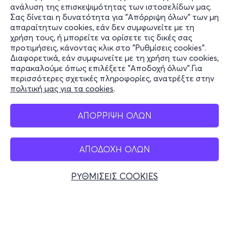
ανάλυση της επισκεψιμότητας των ιστοσελίδων μας.
Σας δίνεται η δυνατότητα για "Απόρριψη όλων" των μη
Πληροφορίες
απαραίτητων cookies, εάν δεν συμφωνείτε με τη
χρήση τους, ή μπορείτε να ορίσετε τις δικές σας
Υποστήριξη
προτιμήσεις, κάνοντας κλικ στο "Ρυθμίσεις cookies".
Διαφορετικά, εάν συμφωνείτε με τη χρήση των cookies,
Stay Connected
παρακαλούμε όπως επιλέξετε "Αποδοχή όλων".Για
περισσότερες σχετικές πληροφορίες, ανατρέξτε στην
πολιτική μας για τα cookies
.
Mobile app
ΑΠΟΡΡΙΨΗ ΟΛΩΝ
ΑΠΟΔΟΧΗ ΟΛΩΝ
Ελλάδα
Τηλεφωνικές κρατήσεις
ΡΥΘΜΙΣΕΙΣ COOKIES
+30 2117700000
Δευ - Παρ 10:00 - 18:00
Φυσικά σημεία