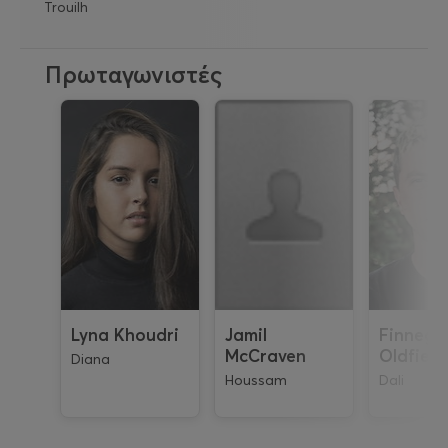
Trouilh
Πρωταγωνιστές
Lyna Khoudri
Jamil
Finnega
McCraven
Oldfield
Diana
Houssam
Dali