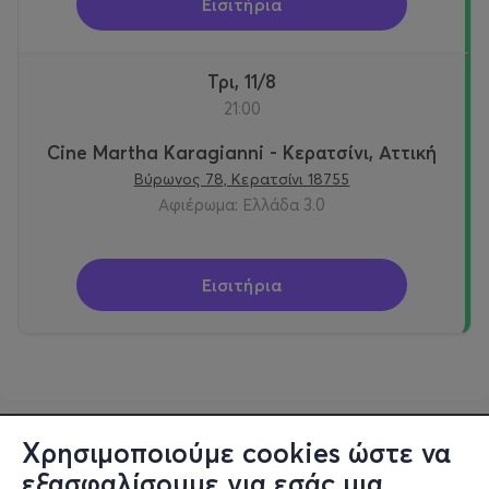
Εισιτήρια
Τρι, 11/8
21:00
Cine Martha Karagianni - Κερατσίνι, Αττική
Βύρωνος 78, Κερατσίνι 18755
Αφιέρωμα: Ελλάδα 3.0
Εισιτήρια
Χρησιμοποιούμε cookies ώστε να
εξασφαλίσουμε για εσάς μια