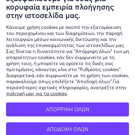
κορυφαία εμπειρία πλοήγησης
στην ιστοσελίδα μας.
Κάνουμε χρήση cookies με σκοπό την εξατομίκευση
του περιεχομένου και των διαφημίσεων, την παροχή
λειτουργιών μέσων κοινωνικής δικτύωσης και την
ανάλυση της επισκεψιμότητας των ιστοσελίδων μας.
Σας δίνεται η δυνατότητα για "Απόρριψη όλων" των μη
Πληροφορίες
απαραίτητων cookies, εάν δεν συμφωνείτε με τη
χρήση τους, ή μπορείτε να ορίσετε τις δικές σας
Υποστήριξη
προτιμήσεις, κάνοντας κλικ στο "Ρυθμίσεις cookies".
Διαφορετικά, εάν συμφωνείτε με τη χρήση των cookies,
Stay Connected
παρακαλούμε όπως επιλέξετε "Αποδοχή όλων".Για
περισσότερες σχετικές πληροφορίες, ανατρέξτε στην
πολιτική μας για τα cookies
.
Mobile app
ΑΠΟΡΡΙΨΗ ΟΛΩΝ
Εισιτήρια
ΑΠΟΔΟΧΗ ΟΛΩΝ
Ελλάδα