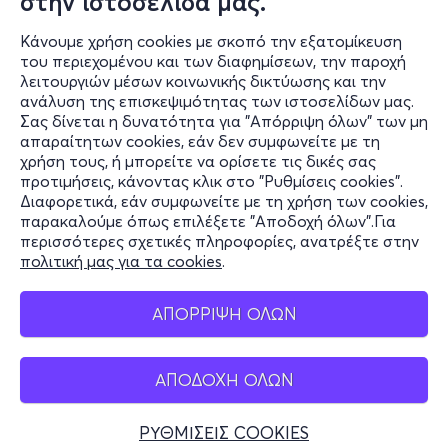
στην ιστοσελίδα μας.
Κάνουμε χρήση cookies με σκοπό την εξατομίκευση
του περιεχομένου και των διαφημίσεων, την παροχή
λειτουργιών μέσων κοινωνικής δικτύωσης και την
ανάλυση της επισκεψιμότητας των ιστοσελίδων μας.
Σας δίνεται η δυνατότητα για "Απόρριψη όλων" των μη
Πληροφορίες
απαραίτητων cookies, εάν δεν συμφωνείτε με τη
χρήση τους, ή μπορείτε να ορίσετε τις δικές σας
Υποστήριξη
προτιμήσεις, κάνοντας κλικ στο "Ρυθμίσεις cookies".
Διαφορετικά, εάν συμφωνείτε με τη χρήση των cookies,
Stay Connected
παρακαλούμε όπως επιλέξετε "Αποδοχή όλων".Για
περισσότερες σχετικές πληροφορίες, ανατρέξτε στην
πολιτική μας για τα cookies
.
Mobile app
ΑΠΟΡΡΙΨΗ ΟΛΩΝ
ΑΠΟΔΟΧΗ ΟΛΩΝ
Ελλάδα
Τηλεφωνικές κρατήσεις
ΡΥΘΜΙΣΕΙΣ COOKIES