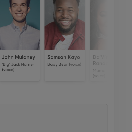
John Mulaney
Samson Kayo
Da'Vine Joy
Randolph
'Big' Jack Horner
Baby Bear (voice)
(voice)
Mama Luna
(voice)