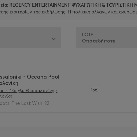
ρεία:
REGENCY ENTERTAINMENT ΨΥΧΑΓΩΓΙΚΗ & ΤΟΥΡΙΣΤΙΚΗ
ης εισιτηρίων της εκδήλωσης. Η πολιτική αλλαγών και ακυρώσε
ΠΌΤΕ
ssaloniki - Oceana Pool
αλονίκη
15€
oniki 13ο χλμ Θεσσαλονίκης-
λονίκη
oots: The Last Wish '22