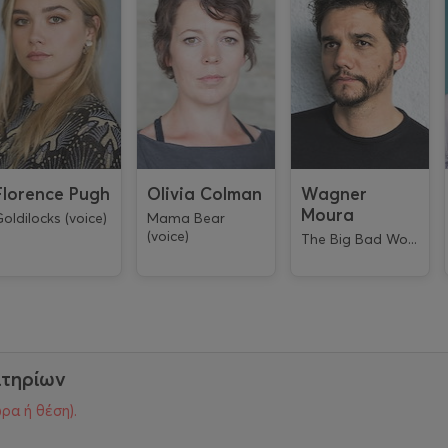
Florence Pugh
Olivia Colman
Wagner
Moura
oldilocks (voice)
Mama Bear
(voice)
The Big Bad Wo...
ιτηρίων
ρα ή θέση).