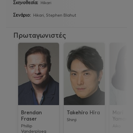
Σκηνοθεσία:
Hikari
Σενάριο:
Hikari, Stephen Blahut
Πρωταγωνιστές
Brendan
Takehiro Hira
Mari
Fraser
Yamamo
Shinji
Phillip
Aiko
Vanderploeg