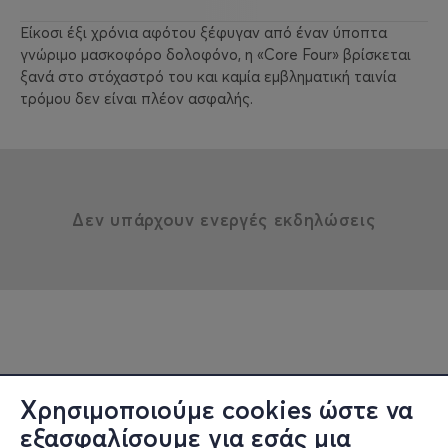
Είκοσι έξι χρόνια αφότου ξέφυγαν από έναν ύποπτα
γνώριμο μασκοφόρο δολοφόνο, η «Core Four» βρίσκεται
ξανά στο στόχαστρό του και καμία εμβληματική ταινία
τρόμου δεν είναι πλέον ασφαλής.
Δεν υπάρχουν ενεργές εκδηλώσεις
Χρησιμοποιούμε cookies ώστε να
εξασφαλίσουμε για εσάς μια