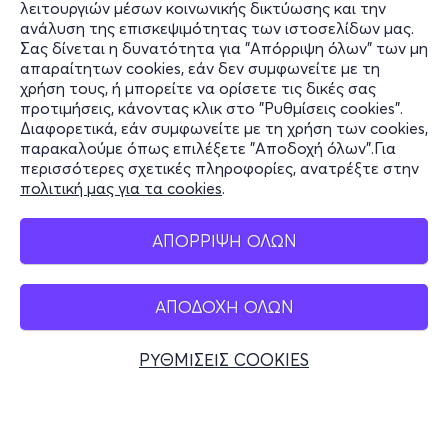
λειτουργιών μέσων κοινωνικής δικτύωσης και την
ανάλυση της επισκεψιμότητας των ιστοσελίδων μας.
Σας δίνεται η δυνατότητα για "Απόρριψη όλων" των μη
Πληροφορίες
απαραίτητων cookies, εάν δεν συμφωνείτε με τη
χρήση τους, ή μπορείτε να ορίσετε τις δικές σας
Υποστήριξη
προτιμήσεις, κάνοντας κλικ στο "Ρυθμίσεις cookies".
Διαφορετικά, εάν συμφωνείτε με τη χρήση των cookies,
Stay Connected
παρακαλούμε όπως επιλέξετε "Αποδοχή όλων".Για
περισσότερες σχετικές πληροφορίες, ανατρέξτε στην
πολιτική μας για τα cookies
.
Mobile app
ΑΠΟΡΡΙΨΗ ΟΛΩΝ
Εισιτήρια
ΑΠΟΔΟΧΗ ΟΛΩΝ
Ελλάδα
Τηλεφωνικές κρατήσεις
ΡΥΘΜΙΣΕΙΣ COOKIES
+30 2117700000
Δευ - Παρ 10:00 - 18:00
Φυσικά σημεία