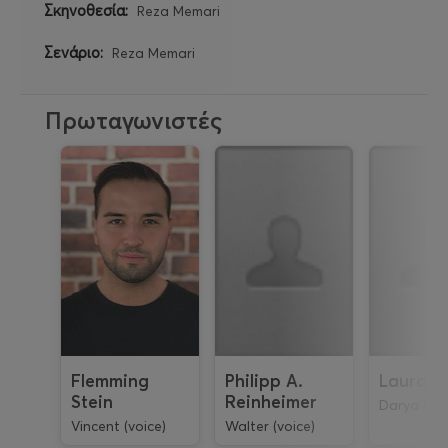
Σκηνοθεσία:
Reza Memari
Σενάριο:
Reza Memari
Πρωταγωνιστές
Flemming
Philipp A.
Laura Pf
Stein
Reinheimer
Darya (voi
Vincent (voice)
Walter (voice)