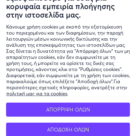
κορυφαία εμπειρία πλοήγησης
στην ιστοσελίδα μας.
Κάνουμε χρήση cookies με σκοπό την εξατομίκευση
του περιεχομένου και των διαφημίσεων, την παροχή
λειτουργιών μέσων κοινωνικής δικτύωσης και την
ανάλυση της επισκεψιμότητας των ιστοσελίδων μας.
Σας δίνεται η δυνατότητα για "Απόρριψη όλων" των μη
Πληροφορίες
απαραίτητων cookies, εάν δεν συμφωνείτε με τη
χρήση τους, ή μπορείτε να ορίσετε τις δικές σας
Υποστήριξη
προτιμήσεις, κάνοντας κλικ στο "Ρυθμίσεις cookies".
Διαφορετικά, εάν συμφωνείτε με τη χρήση των cookies,
Stay Connected
παρακαλούμε όπως επιλέξετε "Αποδοχή όλων".Για
περισσότερες σχετικές πληροφορίες, ανατρέξτε στην
πολιτική μας για τα cookies
.
Mobile app
ΑΠΟΡΡΙΨΗ ΟΛΩΝ
Εισιτήρια
ΑΠΟΔΟΧΗ ΟΛΩΝ
Ελλάδα