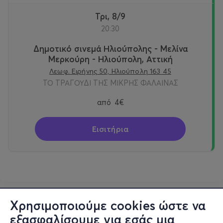
Τρι, 8/9
20:30
Δημοτικό σινεμά Ηλιούπολης - Μελίνα
Μερκούρη - Ηλιούπολη, Αττική
Λεωφ. Ειρήνης 50, Ηλιούπολη 163 45
ΤΟ ΤΡΑΓΟΥΔΙ ΤΗΣ ΜΙΚΡΗΣ ΦΑΛΑΙΝΑΣ
από
4€
Εισιτήρια
Χρησιμοποιούμε cookies ώστε να
εξασφαλίσουμε για εσάς μια