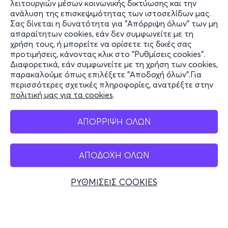
λειτουργιών μέσων κοινωνικής δικτύωσης και την
ανάλυση της επισκεψιμότητας των ιστοσελίδων μας.
Σας δίνεται η δυνατότητα για "Απόρριψη όλων" των μη
Πληροφορίες
απαραίτητων cookies, εάν δεν συμφωνείτε με τη
χρήση τους, ή μπορείτε να ορίσετε τις δικές σας
Υποστήριξη
προτιμήσεις, κάνοντας κλικ στο "Ρυθμίσεις cookies".
Διαφορετικά, εάν συμφωνείτε με τη χρήση των cookies,
Stay Connected
παρακαλούμε όπως επιλέξετε "Αποδοχή όλων".Για
περισσότερες σχετικές πληροφορίες, ανατρέξτε στην
πολιτική μας για τα cookies
.
Mobile app
ΑΠΟΡΡΙΨΗ ΟΛΩΝ
ΑΠΟΔΟΧΗ ΟΛΩΝ
Ελλάδα
Τηλεφωνικές κρατήσεις
ΡΥΘΜΙΣΕΙΣ COOKIES
+30 2117700000
Δευ - Παρ 10:00 - 18:00
Φυσικά σημεία