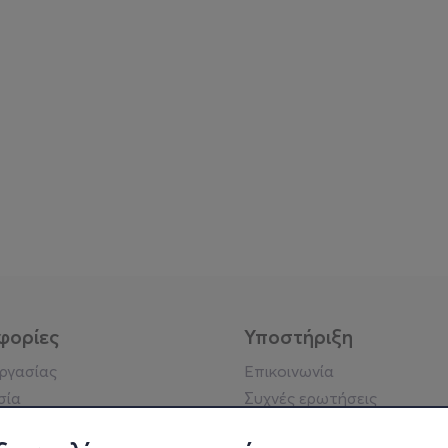
φορίες
Υποστήριξη
εργασίας
Επικοινωνία
σία
Συχνές ερωτήσεις
ήσης
Πράξη για τις ψηφιακές
Υπηρεσίες