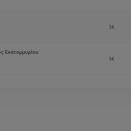
5€
ός Εκατομμυρίου
5€