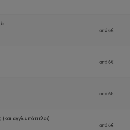
ub
από
6€
από
6€
από
6€
 (και αγγλ.υπότιτλοι)
από
6€