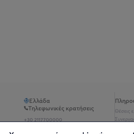
Ελλάδα
Πληρο
Τηλεφωνικές κρατήσεις
Θέσεις 
Συνεργα
+30 2117700000
Δευ - Παρ 10:00 - 18:00
Όροι χρ
Φυσικά σημεία