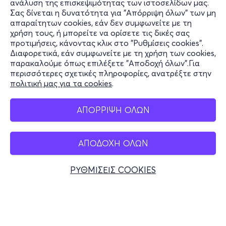
ανάλυση της επισκεψιμότητας των ιστοσελίδων μας.
Σας δίνεται η δυνατότητα για "Απόρριψη όλων" των μη
Πληροφορίες
απαραίτητων cookies, εάν δεν συμφωνείτε με τη
χρήση τους, ή μπορείτε να ορίσετε τις δικές σας
Υποστήριξη
προτιμήσεις, κάνοντας κλικ στο "Ρυθμίσεις cookies".
Διαφορετικά, εάν συμφωνείτε με τη χρήση των cookies,
Stay Connected
παρακαλούμε όπως επιλέξετε "Αποδοχή όλων".Για
περισσότερες σχετικές πληροφορίες, ανατρέξτε στην
πολιτική μας για τα cookies
.
Mobile app
ΑΠΟΡΡΙΨΗ ΟΛΩΝ
ΑΠΟΔΟΧΗ ΟΛΩΝ
Ελλάδα
Τηλεφωνικές κρατήσεις
ΡΥΘΜΙΣΕΙΣ COOKIES
+30 2117700000
Δευ - Παρ 10:00 - 18:00
Φυσικά σημεία