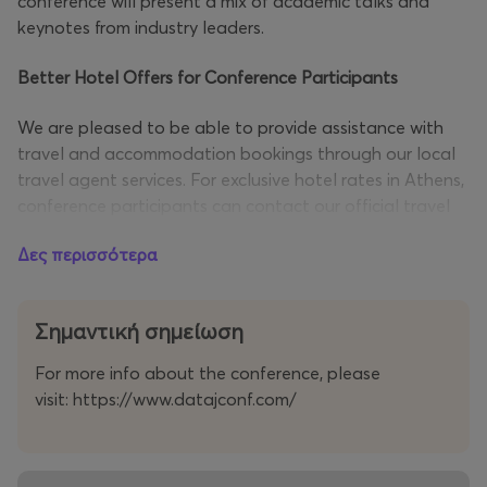
conference will present a mix of academic talks and
keynotes from industry leaders.
Better Hotel Offers for Conference Participants
We are pleased to be able to provide assistance with
travel and accommodation bookings through our local
travel agent services. For exclusive hotel rates in Athens,
conference participants can contact our official travel
partner, SkyLines Tourism Enterprises.
Δες περισσότερα
Simply decide where you would like to stay and email
Claude A. Harcourt at
claude@skylines.gr
for a special
Σημαντική σημείωση
price or alternative accommodation suggestions.
For more info about the conference, please
visit: https://www.datajconf.com/