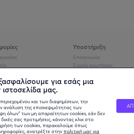
φορίες
Υποστήριξη
εργασίας
Επικοινωνία
σία
Συχνές ερωτήσεις
ήσης
Πράξη για τις ψηφιακές
Υπηρεσίες
ξασφαλίσουμε για εσάς μια
ή απορρήτου
Σύνδεση reseller
 ιστοσελίδα μας.
σημείωση
 κοινότητας
περιεχομένου και των διαφημίσεων, την
ΑΠ
ην ανάλυση της επισκεψιμότητας των
ιψη όλων" των μη απαραίτητων cookies, εάν δεν
κά στοιχεία
 δικές σας προτιμήσεις, κάνοντας κλικ στο
ς Εταιρείας
η χρήση των cookies, παρακαλούμε όπως
Διαφάνειας
πληροφορίες, ανατρέξτε στην
πολιτική μας για