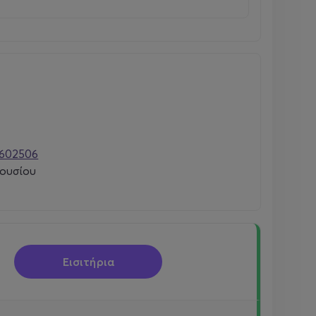
602506
ουσίου
Εισιτήρια