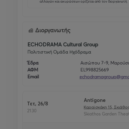
αλλαγών και ακυρώσεων ορίζεται από τον διοργανωτή.
Διοργανωτής
ECHODRAMA Cultural Group
Πολιτιστική Ομάδα Ηχόδραμα
Έδρα
Αισώπου 7-9, Μαρούσι
ΑΦΜ
EL998825669
Email
echodramagroup@gmai
Antigone
Τετ, 26/8
Καραϊσκάκη 15, Σκιάθο
21:30
Skiathos Garden Theat