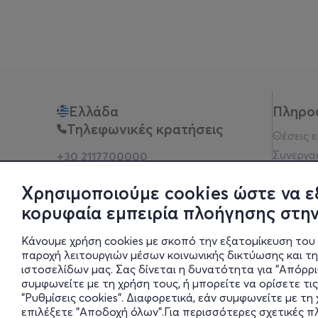
Ελλάδα
Πληρο
Τηλεφωνικές κρατήσεις
Θέσεις 
Συνεργα
+30 2117700000
Δευ - Παρ 10:00 - 18:00
Όροι χρ
Φυσικά σημεία
Χρησιμοποιούμε cookies ώστε να ε
Πολιτικ
κορυφαία εμπειρία πλοήγησης στην
Νομική 
Οδηγίες
Κάνουμε χρήση cookies με σκοπό την εξατομίκευση του 
Blog
παροχή λειτουργιών μέσων κοινωνικής δικτύωσης και τ
ιστοσελίδων μας. Σας δίνεται η δυνατότητα για "Απόρρ
Οικονομι
συμφωνείτε με τη χρήση τους, ή μπορείτε να ορίσετε τις
Πολιτικέ
"Ρυθμίσεις cookies". Διαφορετικά, εάν συμφωνείτε με τ
Έκθεση 
επιλέξετε "Αποδοχή όλων".Για περισσότερες σχετικές 