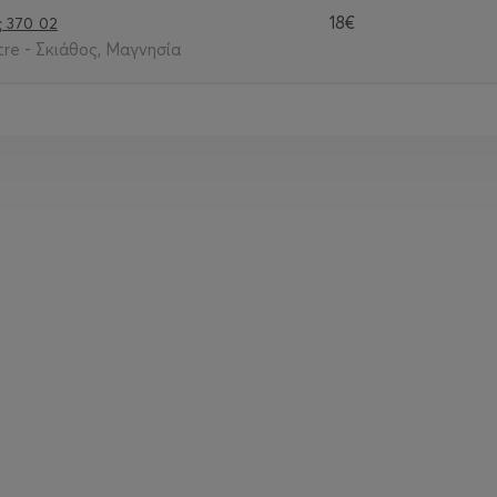
18€
ς 370 02
re - Σκιάθος, Μαγνησία