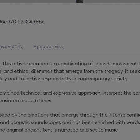
θος 370 02, Σκιάθος
ργανωτής
Ημερομηνίες
this artistic creation is a combination of speech, movement 
al and ethical dilemmas that emerge from the tragedy. It see
ity and collective responsibility in contemporary society.
mbined technical and expressive approach, interpret the con
ension in modern times.
spired by the emotions that emerge through the intense conflic
c and acoustic soundscapes and has been enriched with words 
he original ancient text is narrated and set to music.