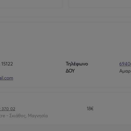
 15122
Τηλέφωνο
6940
ΔΟΥ
Αμαρ
l.com
18€
ς 370 02
re - Σκιάθος, Μαγνησία