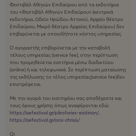
η επικοινωνία της στην παγκόσμια κοινότητα
Φεστιβάλ Αθηνών Επιδαύρου από τα εκδοτήρια
δημιούργησαν την εντύπωση ότι το να είσαι
του «Φεστιβάλ Αθηνών Επιδαύρου» (κεντρικά
Παλαιστίνιος αποτελεί μια συμπαγή και ομογενή εθνική
εκδοτήρια, Ωδείο Ηρώδου Αττικού, Αρχαίο θέατρο
ταυτότητα, δίχως ετερότητες και εσωτερικούς
Επιδαύρου, Μικρό θέατρο Αρχαίας Επιδαύρου) δεν
αναβρασμούς. Η παράσταση έρχεται να αμφισβητήσει
επιβαρύνεται με οποιοδήποτε κόστος υπηρεσίας.
αυτήν την παρανόηση, καθώς άνθρωποι με διακριτά
κοινωνικά χαρακτηριστικά (τάξεις, κοινωνικές ομάδες,
Ο αγοραστής επιβαρύνεται με την καταβολή
περιοχές, μορφωτικά και επαγγελματικά υπόβαθρα)
τέλους υπηρεσίας (service fee), στην περίπτωση
ενώνουν τα χέρια και ακολουθούν τα γνωστά βήματα,
που προμηθεύεται εισιτήρια μέσω διαδικτύου
για να τα παραλλάξουν αμέσως μετά – μια
(οnline) ή και τηλεφωνικά. Σε περίπτωση ματαίωσης
κίνηση ‘βλάσφημης’ αγάπης προς τον παραδοσιακό
της εκδήλωσης το τέλος υπηρεσίας(service fee)δεν
ρυθμό, για να τον ‘αναγκάσουν’ να χωρέσει τις
επιστρέφεται.
νέες επιθυμίες και εντάσεις των σωμάτων.
Με την αγορά του εισιτηρίου σας αποδέχεστε και
Επικεφαλής μιας ‘ορχήστρας γάμων’ στη Δυτική Όχθη,
τους όρους χρήσης όπως αναφέρονται εδώ:
ο Νάσερ Αλ Φάρες στήνει μια αμφίθυμη μουσική
https://aefestival.gr/plirofories-eisitirion/
,
συνθήκη, όπου η ευχαρίστηση και η οδύνη συνυπάρχουν.
https://aefestival.gr/oroi-chrisis/
Ανάμεσα στα μουσικά μέρη, απευθύνεται στους
παρευρισκόμενους που γνωρίζει, χαιρετώντας τους ή
Οι