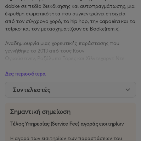
dabke σε πεδίο διεκδίκησης και αυτοπραγμάτωσης, μια
έκρυθμη σωματικότητα που συγκεντρώνει στοιχεία
από τον σύγχρονο χορό, το hip hop, την capoeira και το
τσίρκο· και τον μετασχηματίζουν σε Badke(remix).
Αναδημιουργία μιας χορευτικής παράστασης που
γεννήθηκε το 2013 από τους Κουν
Ογκούστινεν, Ροζάλμπα Τόρες και Χίλντεχαρντ Ντε
Βάιστ και περιόδευσε παγκοσμίως την περίοδο 2013–
2016, το Badke(remix) των Παλαιστίνιων
Δες περισσότερα
καλλιτεχνών Αμίρ Σάμπρα και Ατά
Χατάμπ επισκέπτεται τη γλώσσα της παράδοσης και
Συντελεστές
της δίνει μια άλλη στροφή, αφουγκραζόμενο τις αγωνίες
του τώρα. Πέρα από τις σκληρές γραμμές των συνόρων
Σημαντική σημείωση
στον γεωγραφικό και πολιτισμικό χάρτη,
το Badke(remix) εκπέμπει σήματα προς κάθε δέκτη και
Τέλος Υπηρεσίας (Service Fee) αγοράς εισιτηρίων
προωθεί την ιδέα ενός διεθνούς ‘ανήκειν’. Η εξαθλίωση
των πληθυσμών κατά τις πρόσφατες εχθροπραξίες και
Η αγορά των εισιτηρίων των παραστάσεων του