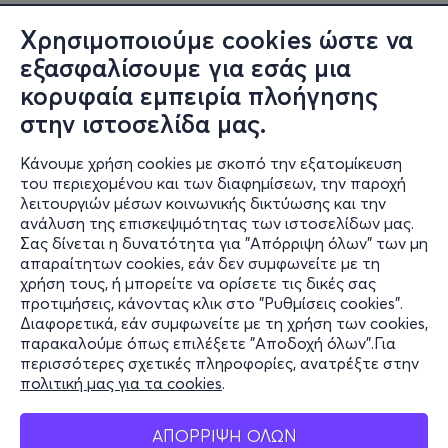
Χρησιμοποιούμε cookies ώστε να
εξασφαλίσουμε για εσάς μια
κορυφαία εμπειρία πλοήγησης
στην ιστοσελίδα μας.
Κάνουμε χρήση cookies με σκοπό την εξατομίκευση
του περιεχομένου και των διαφημίσεων, την παροχή
λειτουργιών μέσων κοινωνικής δικτύωσης και την
ανάλυση της επισκεψιμότητας των ιστοσελίδων μας.
Σας δίνεται η δυνατότητα για "Απόρριψη όλων" των μη
Πληροφορίες
απαραίτητων cookies, εάν δεν συμφωνείτε με τη
χρήση τους, ή μπορείτε να ορίσετε τις δικές σας
Υποστήριξη
προτιμήσεις, κάνοντας κλικ στο "Ρυθμίσεις cookies".
Διαφορετικά, εάν συμφωνείτε με τη χρήση των cookies,
Stay Connected
παρακαλούμε όπως επιλέξετε "Αποδοχή όλων".Για
περισσότερες σχετικές πληροφορίες, ανατρέξτε στην
πολιτική μας για τα cookies
.
Mobile app
ΑΠΟΡΡΙΨΗ ΟΛΩΝ