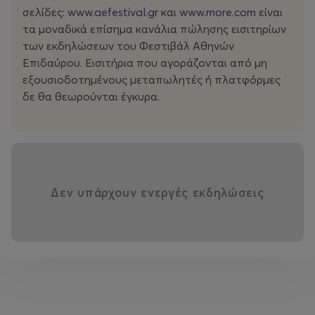
κάνοντας καθημερινές ανακοινώσεις. Καθ’ όλη τη
σελίδες:
www.aefestival.gr
και
www.more.com
είναι
διάρκεια της ‘γιορτής’, ακούγονται περιστασιακά
τα μοναδικά επίσημα κανάλια πώλησης εισιτηρίων
σειρήνες, drones και παιδικά κλάματα. Πρόκειται για
των εκδηλώσεων του Φεστιβάλ Αθηνών
ηχητικά ντοκουμέντα ή για θορύβους από τη μνήμη των
Επιδαύρου. Εισιτήρια που αγοράζονται από μη
χορευτών; Ένα κράμα γιορτής και πολέμου, δύο
εξουσιοδοτημένους μεταπωλητές ή πλατφόρμες
πραγματικότητες με κοινή μουσική πηγή που μας λένε:
δε θα θεωρούνται έγκυρα.
Δεν θα αφήσουμε κανέναν να μας πει τι να κάνουμε.
Θα χορεύουμε μέχρι τελικής πτώσεως.
Δεν υπάρχουν ενεργές εκδηλώσεις