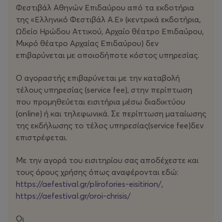
εκτύλιξής της. Ακολουθεί το As Holy Sites Go (2011), το
Φεστιβάλ Αθηνών Επιδαύρου από τα εκδοτήρια
ντουέτο των Τζανίν Ντέρνινγκ και Ρος Γουόρμπι, που
της «Ελληνικό Φεστιβάλ Α.Ε» (κεντρικά εκδοτήρια,
αποτελεί διασκευή της ίδιας παρτιτούρας.
Ωδείο Ηρώδου Αττικού, Αρχαίο θέατρο Επιδαύρου,
Σχεδιασμένες να παράγουν αυτόνομες αποκρίσεις
Μικρό θέατρο Αρχαίας Επιδαύρου) δεν
χωρίς να χάνουν τον δομικό τους χαρακτήρα, οι
επιβαρύνεται με οποιοδήποτε κόστος υπηρεσίας.
παρτιτούρες της Ντέμπορα Χέι επιτρέπουν σε άλλους
ερμηνευτές να αναμετρηθούν προσωπικά με το έργο
Ο αγοραστής επιβαρύνεται με την καταβολή
της και να το μετασχηματίσουν. Στη διαδοχική τους
τέλους υπηρεσίας (service fee), στην περίπτωση
ανάπτυξη, το κοινό έχει τη σπάνια δυνατότητα να
που προμηθεύεται εισιτήρια μέσω διαδικτύου
κατανοήσει πώς μπορεί να γεννηθούν διαφορετικές
(οnline) ή και τηλεφωνικά. Σε περίπτωση ματαίωσης
εκδοχές από την ίδια χορογραφική παρτιτούρα.
της εκδήλωσης το τέλος υπηρεσίας(service fee)δεν
επιστρέφεται.
Με την αγορά του εισιτηρίου σας αποδέχεστε και
*
τους όρους χρήσης όπως αναφέρονται εδώ:
https://aefestival.gr/plirofories-eisitirion/
,
Το αφιέρωμα στη Ντέμπορα Χέι εκτείνεται και πέρα
https://aefestival.gr/oroi-chrisis/
από τη σκηνή, ανοίγοντας έναν ευρύτερο χώρο
εμπειρίας γύρω από τον τρόπο εργασίας της, τη γραφή
Οι