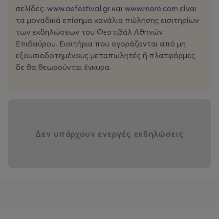
ως εργαλείο δημιουργίας και τις διαδρομές μέσα από
σελίδες:
www.aefestival.gr
και
www.more.com
είναι
τις οποίες το No Time To Fly, έργο άξονας του
τα μοναδικά επίσημα κανάλια πώλησης εισιτηρίων
προγράμματος, μεταγράφεται και ανασυντίθεται. Η in
των εκδηλώσεων του Φεστιβάλ Αθηνών
situ εγκατάσταση No Time to Fly Documentation
Επιδαύρου. Εισιτήρια που αγοράζονται από μη
Center, σε σύλληψη του Laurent Pichaud, οδηγεί το
εξουσιοδοτημένους μεταπωλητές ή πλατφόρμες
κοινό στο αρχειακό και κειμενικό σύμπαν της
δε θα θεωρούνται έγκυρα.
χορογράφου, ενώ η νέα έκδοση στα ελληνικά του Using
the Sky. A Dance με τίτλο Χρήση ουρανού. Ένας χορός,
σε μετάφραση και εισαγωγή της Μυρτώς Κατσίκη,
αναδεικνύει ένα κομβικό κείμενο της πρόσφατης
δουλειάς της. Μαζί με το πενθήμερο workshop, το
σημείο Deborah Hay συγκροτεί μια πολυεπίπεδη
Δεν υπάρχουν ενεργές εκδηλώσεις
πρόσκληση γνωριμίας με ένα έργο που εξακολουθεί να
διαμορφώνει τη σύγχρονη χορογραφική σκέψη.
Lecture-ρerformance: Deborah Hay | No Time to Fly –
Documentation Center. Ώρα έναρξης: 19:30