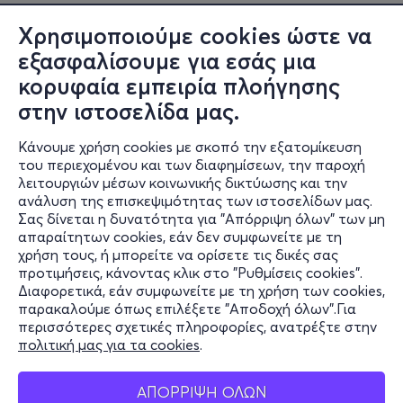
Πριν από την παράσταση θα πραγματοποιηθεί lecture-
Χρησιμοποιούμε cookies ώστε να
ρerformance (σε ελληνικά και αγγλικά) από τον Laurent
εξασφαλίσουμε για εσάς μια
Pichaud και την Μυρτώ Κατσίκη, με περιορισμένο
κορυφαία εμπειρία πλοήγησης
αριθμό συμμετεχόντων (κράτηση θέσης κατόπιν της
στην ιστοσελίδα μας.
αγοράς εισιτηρίου).
Κάνουμε χρήση cookies με σκοπό την εξατομίκευση
Η lecture-ρerformance, εντός της
in
του περιεχομένου και των διαφημίσεων, την παροχή
situ
εγκατάστασης
No Time to Fly - Documentation Center
,
λειτουργιών μέσων κοινωνικής δικτύωσης και την
ανάλυση της επισκεψιμότητας των ιστοσελίδων μας.
παρουσιάζει αρχειακό και οπτικοακουστικό υλικό γύρω
Σας δίνεται η δυνατότητα για "Απόρριψη όλων" των μη
από τη σχέση της Deborah Hay με τη γλώσσα ως
Πληροφορίες
απαραίτητων cookies, εάν δεν συμφωνείτε με τη
χορογραφικό εργαλείο.
χρήση τους, ή μπορείτε να ορίσετε τις δικές σας
Υποστήριξη
προτιμήσεις, κάνοντας κλικ στο "Ρυθμίσεις cookies".
Διαφορετικά, εάν συμφωνείτε με τη χρήση των cookies,
Stay Connected
παρακαλούμε όπως επιλέξετε "Αποδοχή όλων".Για
περισσότερες σχετικές πληροφορίες, ανατρέξτε στην
πολιτική μας για τα cookies
.
Mobile app
ΑΠΟΡΡΙΨΗ ΟΛΩΝ