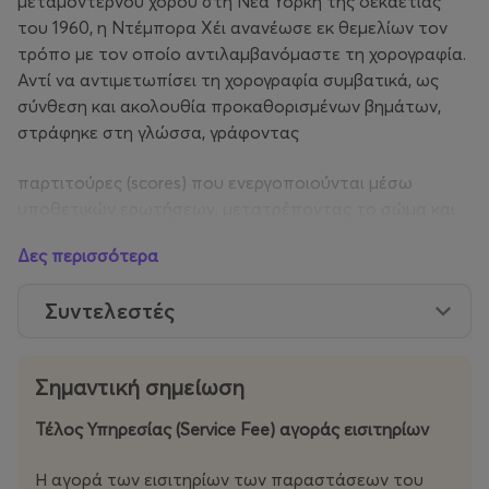
μεταμοντέρνου χορού στη Νέα Υόρκη της δεκαετίας
του 1960, η Ντέμπορα Χέι ανανέωσε εκ θεμελίων τον
τρόπο με τον οποίο αντιλαμβανόμαστε τη χορογραφία.
Αντί να αντιμετωπίσει τη χορογραφία συμβατικά, ως
σύνθεση και ακολουθία προκαθορισμένων βημάτων,
στράφηκε στη γλώσσα, γράφοντας
παρτιτούρες (scores) που ενεργοποιούνται μέσω
υποθετικών ερωτήσεων, μετατρέποντας το σώμα και
την αντίληψη σε πεδίο πειραματισμού και διερεύνησης.
Δες περισσότερα
Στον πυρήνα του προγράμματος βρίσκονται δύο έργα
Συντελεστές
που φωτίζουν με καθαρότητα την έρευνα της
δημιουργού. Το οριακό No Time To Fly (2010), το οποίο
χορογραφεί και ερμηνεύει η ίδια, ζωντανεύει ξανά σε μια
Σημαντική σημείωση
επικαιροποιημένη εκδοχή του αρχικού γραπτού score.
Ως σόλο, συμπυκνώνει βασικά στοιχεία της πρακτικής
Τέλος Υπηρεσίας (Service Fee) αγοράς εισιτηρίων
της: την προσοχή, την εσωτερική εγρήγορση και την
αποκωδικοποίηση της εμπειρίας τη στιγμή της
Η αγορά των εισιτηρίων των παραστάσεων του