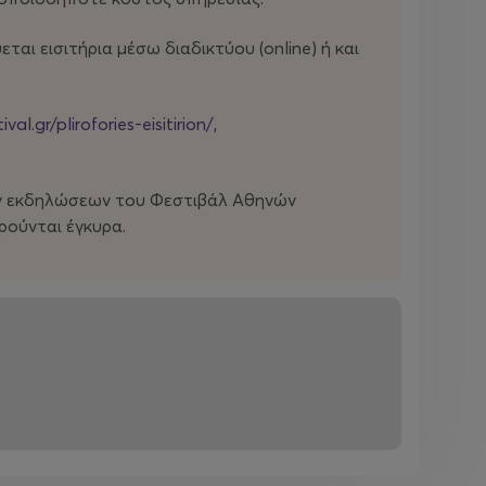
αι εισιτήρια μέσω διαδικτύου (οnline) ή και
ival.gr/plirofories-eisitirion/
,
ων εκδηλώσεων του Φεστιβάλ Αθηνών
ρούνται έγκυρα.