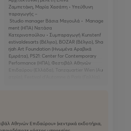
Ζαμπετάκη, Μαρία Χασάπη • Υπεύθυνη
παραγωγής –
Studio manager Βάσια Μαγουλά • Manage
ment (ΗΠΑ) Νατάσα
Κατερινοπούλου • Συμπαραγωγή Kunstenf
estivaldesarts (Βέλγιο), BOZAR (Βέλγιο), Sha
rjah Art Foundation (Ηνωμένα Αραβικά
Εμιράτα), PS21: Center for Contemporary
Performance (ΗΠΑ), Φεστιβάλ Αθηνών
Επιδαύρου (Ελλάδα), Tanzquartier Wien (Αυ
στρία), Festival d'Automne à Paris (Γαλλία),
Μουσείο Μοντέρνας Τέχνης της
Βαρσοβίας (Πολωνία), Walker Art Center (Η
ΠΑ), Museum of Contemporary Art Chicago
(ΗΠΑ)
βάλ Αθηνών Επιδαύρου» (κεντρικά εκδοτήρια,
ε οποιοδήποτε κόστος υπηρεσίας.