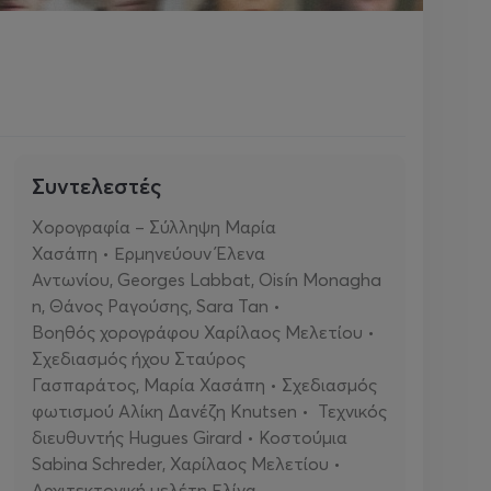
Συντελεστές
Χορογραφία – Σύλληψη Μαρία
Χασάπη • Ερμηνεύουν Έλενα
Αντωνίου, Georges Labbat, Oisín Monagha
n, Θάνος Ραγούσης, Sara Tan •
Βοηθός χορογράφου Χαρίλαος Μελετίου •
Σχεδιασμός ήχου Σταύρος
Γασπαράτος, Μαρία Χασάπη • Σχεδιασμός
φωτισμού Αλίκη Δανέζη Knutsen • Τεχνικός
διευθυντής Hugues Girard • Κοστούμια
Sabina Schreder, Χαρίλαος Μελετίου •
Αρχιτεκτονική μελέτη Ελίνα