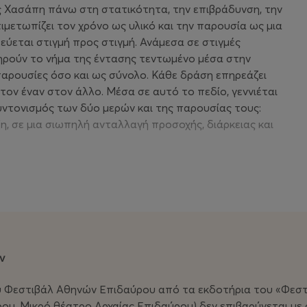
ς Χασάπη πάνω στη στατικότητα, την επιβράδυνση, την
ιμετωπίζει τον χρόνο ως υλικό και την παρουσία ως μια
εύεται στιγμή προς στιγμή. Ανάμεσα σε στιγμές
ηρούν το νήμα της έντασης τεντωμένο μέσα στην
παρουσίες όσο και ως σύνολο. Κάθε δράση επηρεάζει
τον έναν στον άλλο. Μέσα σε αυτό το πεδίο, γεννιέται
υντονισμός των δύο μερών και της παρουσίας τους:
ξη, σε μια σιωπηλή ανταλλαγή προσοχής, διάρκειας και
 και Ανάπτυξης ΝΕΟΝ
ν
 Φεστιβάλ Αθηνών Επιδαύρου από τα εκδοτήρια του «Φεστι
ου, Μικρό θέατρο Αρχαίας Επιδαύρου) δεν επιβαρύνεται μ