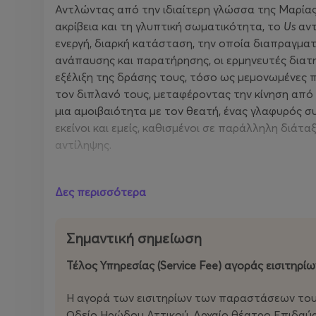
Αντλώντας από την ιδιαίτερη γλώσσα της Μαρία
ακρίβεια και τη γλυπτική σωματικότητα, το
Us
αντ
ενεργή, διαρκή κατάσταση, την οποία διαπραγματ
ανάπαυσης και παρατήρησης, οι ερμηνευτές διατ
εξέλιξη της δράσης τους, τόσο ως μεμονωμένες 
τον διπλανό τους, μεταφέροντας την κίνηση από 
μια αμοιβαιότητα με τον θεατή, ένας γλαφυρός σ
εκείνοι και εμείς, καθισμένοι σε παράλληλη διάτα
αντίληψης.
Mε την υποστήριξη του Οργανισμού Πολιτισμού
Δες περισσότερα
Σημαντική σημείωση
Τέλος Υπηρεσίας (Service Fee) αγοράς εισιτηρίω
Η αγορά των εισιτηρίων των παραστάσεων του
Ωδείο Ηρώδου Αττικού, Αρχαίο θέατρο Επιδαύρ