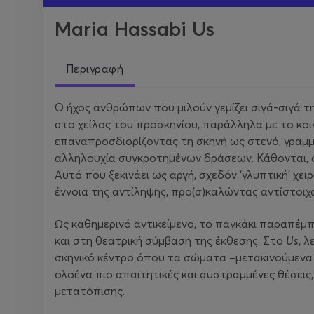
Maria Hassabi Us
Περιγραφή
Ο ήχος ανθρώπων που μιλούν γεμίζει σιγά-σιγά τ
στο χείλος του προσκηνίου, παράλληλα με το κοι
επαναπροσδιορίζοντας τη σκηνή ως στενό, γραμ
αλληλουχία συγκροτημένων δράσεων. Κάθονται, σ
Αυτό που ξεκινάει ως αργή, σχεδόν ‘γλυπτική’ χ
έννοια της αντίληψης, προ(σ)καλώντας αντίστοι
Ως καθημερινό αντικείμενο, το παγκάκι παραπέμπ
και στη θεατρική σύμβαση της έκθεσης. Στο
Us
, 
σκηνικό κέντρο όπου τα σώματα –μετακινούμενα 
ολοένα πιο απαιτητικές και συστραμμένες θέσεις,
μετατόπισης.