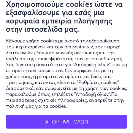
Χρησιμοποιούμε cookies ώστε να
εξασφαλίσουμε για εσάς μια
κορυφαία εμπειρία πλοήγησης
στην ιστοσελίδα μας.
Κάνουμε χρήση cookies με σκοπό την εξατομίκευση
του περιεχομένου και των διαφημίσεων, την παροχή
λειτουργιών μέσων κοινωνικής δικτύωσης και την
ανάλυση της επισκεψιμότητας των ιστοσελίδων μας.
Σας δίνεται η δυνατότητα για "Απόρριψη όλων" των μη
Πληροφορίες
απαραίτητων cookies, εάν δεν συμφωνείτε με τη
χρήση τους, ή μπορείτε να ορίσετε τις δικές σας
Υποστήριξη
προτιμήσεις, κάνοντας κλικ στο "Ρυθμίσεις cookies".
Διαφορετικά, εάν συμφωνείτε με τη χρήση των cookies,
Stay Connected
παρακαλούμε όπως επιλέξετε "Αποδοχή όλων".Για
περισσότερες σχετικές πληροφορίες, ανατρέξτε στην
πολιτική μας για τα cookies
.
Mobile app
ΑΠΟΡΡΙΨΗ ΟΛΩΝ