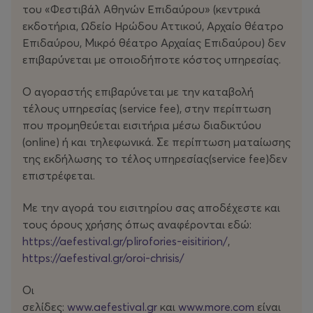
του «Φεστιβάλ Αθηνών Επιδαύρου» (κεντρικά
συγκεκριμένα από τις σπειροειδείς, ελισσόμενες
εκδοτήρια, Ωδείο Ηρώδου Αττικού, Αρχαίο θέατρο
μορφές του δράκου και του φιδιού –όπως αυτές
Επιδαύρου, Μικρό θέατρο Αρχαίας Επιδαύρου) δεν
παρουσιάζονται στις παραδοσιακές γιορτές– οι
επιβαρύνεται με οποιοδήποτε κόστος υπηρεσίας.
χορευτές κινούνται κυκλικά, με το κεφάλι να λειτουργεί
ως αφετηρία μιας ανεπαίσθητης ώθησης που
Ο αγοραστής επιβαρύνεται με την καταβολή
μεταδίδεται σε ολόκληρο το σώμα.
τέλους υπηρεσίας (service fee), στην περίπτωση
που προμηθεύεται εισιτήρια μέσω διαδικτύου
Στο
17
, δεκαεπτά χορευτές βρίσκονται διάσπαρτοι στον
(οnline) ή και τηλεφωνικά. Σε περίπτωση ματαίωσης
χώρο, άλλοτε ως σύνολο και άλλοτε ως μονάδες, μέσα
της εκδήλωσης το τέλος υπηρεσίας(service fee)δεν
σε μια δομή που μοιάζει απρόβλεπτη, αλλά υπακούει σε
επιστρέφεται.
μια βαθιά εσωτερική συνοχή. Από την αρχή ως το τέλος,
ο ήχος που παράγουν τα ίδια τα σώματα συγχρονίζεται
Με την αγορά του εισιτηρίου σας αποδέχεστε και
διαρκώς με την κίνησή τους, συγκροτώντας έναν κόσμο
τους όρους χρήσης όπως αναφέρονται εδώ:
αντιθέσεων ανάμεσα στην ηχητική και τη σωματική
https://aefestival.gr/plirofories-eisitirion/
,
γλώσσα. Σαν ένα άφωνο τραγούδι, ανεξήγητα οικείο,
https://aefestival.gr/oroi-chrisis/
αυτή η αντιφατική αίσθηση διατρέχει ολόκληρο το
έργο.
Οι
σελίδες:
www.aefestival.gr
και
www.more.com
είναι