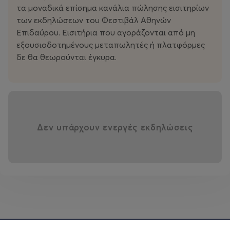
Ο βραβευμένος με τον Αργυρό Λέοντα Χορού της
τα μοναδικά επίσημα κανάλια πώλησης εισιτηρίων
Μπιενάλε της Βενετίας Τάο Γιε, ανήκει σε εκείνους τους
των εκδηλώσεων του Φεστιβάλ Αθηνών
δημιουργούς που χωρίς να επιδιώκουν τον
Επιδαύρου. Εισιτήρια που αγοράζονται από μη
εντυπωσιασμό, καταδύονται στα βάθη της εσωτερικής
εξουσιοδοτημένους μεταπωλητές ή πλατφόρμες
αρχιτεκτονικής του σώματος. Εκεί ακριβώς βρίσκεται
δε θα θεωρούνται έγκυρα.
και η σαγήνη της δουλειάς του, σε έναν χορό που ενώ
δεν επιβάλλεται καταφέρνει να σε κυριεύσει ολόκληρο.
Δεν υπάρχουν ενεργές εκδηλώσεις