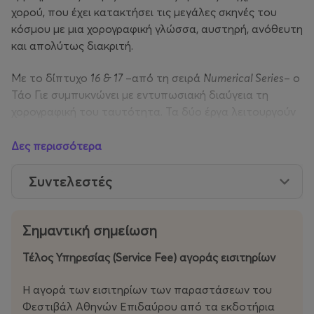
χορού, που έχει κατακτήσει τις μεγάλες σκηνές του
κόσμου με μια χορογραφική γλώσσα, αυστηρή, ανόθευτη
και απολύτως διακριτή.
Με το δίπτυχο
16 & 17
–από τη σειρά
Numerical Series
– ο
Τάο Γιε συμπυκνώνει με εντυπωσιακή διαύγεια τη
χορογραφική του ταυτότητα. Τα δύο έργα λειτουργούν
ταυτόχρονα ως συνομιλία και αντίστιξη, μέσα από μια
έρευνα που θεμελιώνεται στην ενατένιση του σώματος
Δες περισσότερα
και του νου ως αδιαχώριστης ενότητας ροής και
κυκλικότητας. Από αυτή τη θεώρηση γεννήθηκε
Συντελεστές
το Circular Movement System, ένα πρωτότυπο σύστημα
που προσεγγίζει την κίνηση ως πεδίο αντίληψης και
Σημαντική σημείωση
εσωτερικής παρατήρησης.
Τέλος Υπηρεσίας (Service Fee) αγοράς εισιτηρίων
Στο
16
, δεκαέξι σώματα συνθέτουν έναν ενιαίο παλμό,
μια ροή ενέργειας που μεταμορφώνεται μπροστά στα
Η αγορά των εισιτηρίων των παραστάσεων του
μάτια μας σε έναν ζωντανό οργανισμό. Αντλώντας από
Φεστιβάλ Αθηνών Επιδαύρου από τα εκδοτήρια
την κινεζική πολιτιστική παράδοση και πιο