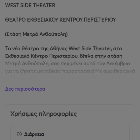
WEST SIDE THEATER
ΘΕΑΤΡΟ ΕΚΘΕΣΙΑΚΟΥ ΚΕΝΤΡΟΥ ΠΕΡΙΣΤΕΡΙΟΥ
(Στάση Μετρό Ανθούπολη)
To νέο θέατρο της Αθήνας West Side Theater, στο
Εκθεσιακό Κέντρο Περιστερίου, δίπλα στην στάση
Μετρό Ανθούπολη, σας περιμένει αυτό τον Δεκέμβριο
για να ζήσετε μοναδικές παραστάσεις! Με αμφιθεατρικά
καθίσματα ώστε κάθε σειρά να έχει τέλεια οπτική προς
την εντυπωσιακά μεγάλη σκηνή, υπόσχεται να
Δες περισσότερα
φιλοξενήσει σπουδαίες παραστάσεις για όλη την
οικογένεια.
Χρήσιμες πληροφορίες
Αυτά τα Χριστούγεννα το κλασικό μπαλέτο έρχεται
ξανά στην Αθήνα με την ξεχωριστή ομάδα μπαλέτου
The Grand Classical Ballet of Europe που
Διάρκεια
δημιουργήθηκε στην Γερμανία και αποτελείται από