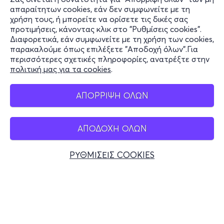
Πληροφορίες
απαραίτητων cookies, εάν δεν συμφωνείτε με τη
χρήση τους, ή μπορείτε να ορίσετε τις δικές σας
Υποστήριξη
προτιμήσεις, κάνοντας κλικ στο "Ρυθμίσεις cookies".
Διαφορετικά, εάν συμφωνείτε με τη χρήση των cookies,
Stay Connected
παρακαλούμε όπως επιλέξετε "Αποδοχή όλων".Για
περισσότερες σχετικές πληροφορίες, ανατρέξτε στην
πολιτική μας για τα cookies
.
Mobile app
ΑΠΟΡΡΙΨΗ ΟΛΩΝ
ΑΠΟΔΟΧΗ ΟΛΩΝ
Ελλάδα
Τηλεφωνικές κρατήσεις
ΡΥΘΜΙΣΕΙΣ COOKIES
+30 2117700000
Δευ - Παρ 10:00 - 18:00
Φυσικά σημεία