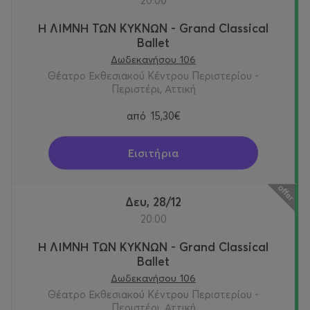
20:00
Τμήμα Αλλαγών, μέσω email, στο
support@more.com
:
Δευτέρα έως Παρασκευή 10:00 - 18:00 (εκτός αργιών)
Η ΛΙΜΝΗ ΤΩΝ ΚΥΚΝΩΝ - Grand Classical
Ballet
Δωδεκανήσου 106
Θέατρο Εκθεσιακού Κέντρου Περιστερίου -
Περιστέρι, Αττική
από
15,30€
Εισιτήρια
Δευ, 28/12
20:00
Η ΛΙΜΝΗ ΤΩΝ ΚΥΚΝΩΝ - Grand Classical
Ballet
Δωδεκανήσου 106
Θέατρο Εκθεσιακού Κέντρου Περιστερίου -
Περιστέρι, Αττική