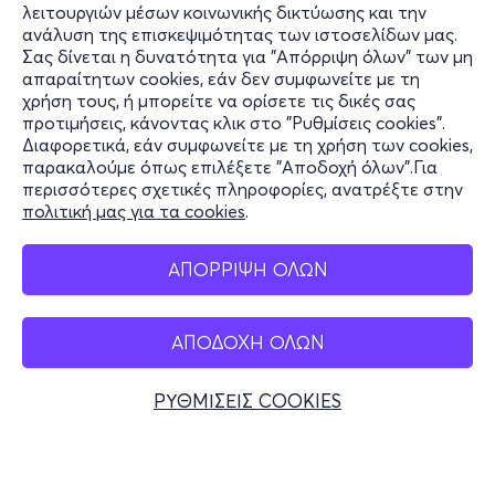
λειτουργιών μέσων κοινωνικής δικτύωσης και την
ανάλυση της επισκεψιμότητας των ιστοσελίδων μας.
Σας δίνεται η δυνατότητα για "Απόρριψη όλων" των μη
Πληροφορίες
απαραίτητων cookies, εάν δεν συμφωνείτε με τη
χρήση τους, ή μπορείτε να ορίσετε τις δικές σας
Υποστήριξη
προτιμήσεις, κάνοντας κλικ στο "Ρυθμίσεις cookies".
Διαφορετικά, εάν συμφωνείτε με τη χρήση των cookies,
Stay Connected
παρακαλούμε όπως επιλέξετε "Αποδοχή όλων".Για
περισσότερες σχετικές πληροφορίες, ανατρέξτε στην
πολιτική μας για τα cookies
.
Mobile app
ΑΠΟΡΡΙΨΗ ΟΛΩΝ
ΑΠΟΔΟΧΗ ΟΛΩΝ
Ελλάδα
Τηλεφωνικές κρατήσεις
ΡΥΘΜΙΣΕΙΣ COOKIES
+30 2117700000
Δευ - Παρ 10:00 - 18:00
Φυσικά σημεία