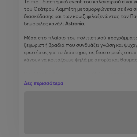
Το πιο... διαστημικό event του καλοκαιριού είναι
του Θεάτρου Λαμπέτη μεταμορφώνεται σε ένα σημ
διασκέδασης και των κουίζ, φιλοξενώντας τον Π
δημοφιλές κανάλι
Astronio
.
Μέσα στο πλαίσιο του πολιτιστικού προγράμματος
ξεχωριστή βραδιά που συνδυάζει γνώση και ψυχα
ερωτήσεις για το Διάστημα, τις διαστημικές απο
κάνουν να κοιτάζουμε ψηλά με απορία και θαυμα
Παράλληλα, θα πραγματοποιηθεί και η
παρουσίασ
με τίτλο
«Προς τ’ άστρα»
, από τις Εκδόσεις Διόπ
Δες περισσότερα
Ο Παύλος Καστανάς, ο άνθρωπος που έφερε την ε
γοητευτικό τρόπο, ανεβαίνει στη σκηνή όχι για να
ερωτήσεις. Πόσα ξέρεις για τους πλανήτες, τις μ
Δημιούργησε την ομάδα σου, διάλεξε όνομα, και έλα