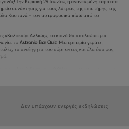
 γεγονός! Την Κυριακή 29 Ιουνίου, η ανανεωμένη ταράτσα
είο συνάντησης για τους λάτρεις της επιστήμης, της
αύλο Καστανά – τον αστροφυσικό πίσω από το
 «Καλοκαίρι Αλλιώς», το κοινό θα απολαύσει μια
γωγία: το
Astronio Bar Quiz
. Μια εμπειρία γεμάτη
στολές, τα ανεξήγητα του σύμπαντος και όλα όσα μας
σμό.
η της νέας έκδοσης του βιβλίου
του Παύλου Καστανά,
τρα.
πιστήμη πιο κοντά στο ευρύ κοινό με κατανοητό και
 λύσει εξισώσεις αλλά για να μας «δοκιμάσει» με
αύρες τρύπες, τη NASA και τα μυστήρια του σύμπαντος;
Δεν υπάρχουν ενεργές εκδηλώσεις
 να διαγωνιστείς σε ένα κουίζ με... αστρικό στυλ!