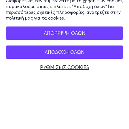
Διαφορετικά, εάν συμφωνείτε με τη χρήση των cookies,
Stay Connected
παρακαλούμε όπως επιλέξετε "Αποδοχή όλων".Για
περισσότερες σχετικές πληροφορίες, ανατρέξτε στην
πολιτική μας για τα cookies
.
Mobile app
ΑΠΟΡΡΙΨΗ ΟΛΩΝ
ΑΠΟΔΟΧΗ ΟΛΩΝ
Ελλάδα
Τηλεφωνικές κρατήσεις
ΡΥΘΜΙΣΕΙΣ COOKIES
+30 2117700000
Δευ - Παρ 10:00 - 18:00
Φυσικά σημεία