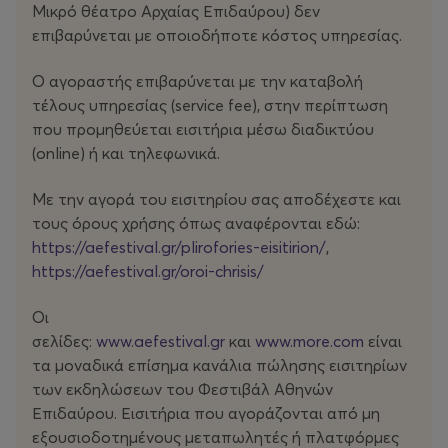
Μικρό θέατρο Αρχαίας Επιδαύρου) δεν
επιβαρύνεται με οποιοδήποτε κόστος υπηρεσίας.
Ο αγοραστής επιβαρύνεται με την καταβολή
τέλους υπηρεσίας (service fee), στην περίπτωση
που προμηθεύεται εισιτήρια μέσω διαδικτύου
(οnline) ή και τηλεφωνικά.
Με την αγορά του εισιτηρίου σας αποδέχεστε και
τους όρους χρήσης όπως αναφέρονται εδώ:
https://aefestival.gr/plirofories-eisitirion/
,
https://aefestival.gr/oroi-chrisis/
Οι
σελίδες:
www.aefestival.gr
και
www.more.com
είναι
τα μοναδικά επίσημα κανάλια πώλησης εισιτηρίων
των εκδηλώσεων του Φεστιβάλ Αθηνών
Επιδαύρου. Εισιτήρια που αγοράζονται από μη
εξουσιοδοτημένους μεταπωλητές ή πλατφόρμες