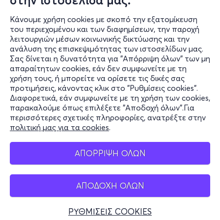
στην ιστοσελίδα μας.
Κάνουμε χρήση cookies με σκοπό την εξατομίκευση
του περιεχομένου και των διαφημίσεων, την παροχή
λειτουργιών μέσων κοινωνικής δικτύωσης και την
ανάλυση της επισκεψιμότητας των ιστοσελίδων μας.
Σας δίνεται η δυνατότητα για "Απόρριψη όλων" των μη
Πληροφορίες
απαραίτητων cookies, εάν δεν συμφωνείτε με τη
χρήση τους, ή μπορείτε να ορίσετε τις δικές σας
Υποστήριξη
προτιμήσεις, κάνοντας κλικ στο "Ρυθμίσεις cookies".
Διαφορετικά, εάν συμφωνείτε με τη χρήση των cookies,
Stay Connected
παρακαλούμε όπως επιλέξετε "Αποδοχή όλων".Για
περισσότερες σχετικές πληροφορίες, ανατρέξτε στην
πολιτική μας για τα cookies
.
Mobile app
ΑΠΟΡΡΙΨΗ ΟΛΩΝ
ΑΠΟΔΟΧΗ ΟΛΩΝ
Ελλάδα
Τηλεφωνικές κρατήσεις
ΡΥΘΜΙΣΕΙΣ COOKIES