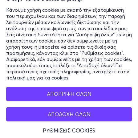
Κάνουμε χρήση cookies με σκοπό την εξατομίκευση
του περιεχομένου και των διαφημίσεων, την παροχή
λειτουργιών μέσων κοινωνικής δικτύωσης και την
ανάλυση της επισκεψιμότητας των ιστοσελίδων μας.
Σας δίνεται η δυνατότητα για "Απόρριψη όλων" των μη
Πληροφορίες
απαραίτητων cookies, εάν δεν συμφωνείτε με τη
χρήση τους, ή μπορείτε να ορίσετε τις δικές σας
Υποστήριξη
προτιμήσεις, κάνοντας κλικ στο "Ρυθμίσεις cookies".
Διαφορετικά, εάν συμφωνείτε με τη χρήση των cookies,
Stay Connected
παρακαλούμε όπως επιλέξετε "Αποδοχή όλων".Για
περισσότερες σχετικές πληροφορίες, ανατρέξτε στην
πολιτική μας για τα cookies
.
Mobile app
ΑΠΟΡΡΙΨΗ ΟΛΩΝ
ΑΠΟΔΟΧΗ ΟΛΩΝ
Ελλάδα
Τηλεφωνικές κρατήσεις
ΡΥΘΜΙΣΕΙΣ COOKIES
+30 2117700000