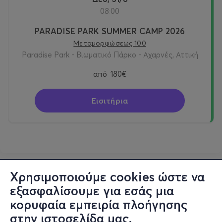
08:00
PARADISE PARK SUMMER CAMP 2026
Μεταμορφώσεως 100
Paradise Park - Βιωματικό Πάρκο - Αχαρνές, Αττική
από
180€
Εισιτήρια
Χρησιμοποιούμε cookies ώστε να
εξασφαλίσουμε για εσάς μια
κορυφαία εμπειρία πλοήγησης
στην ιστοσελίδα μας.