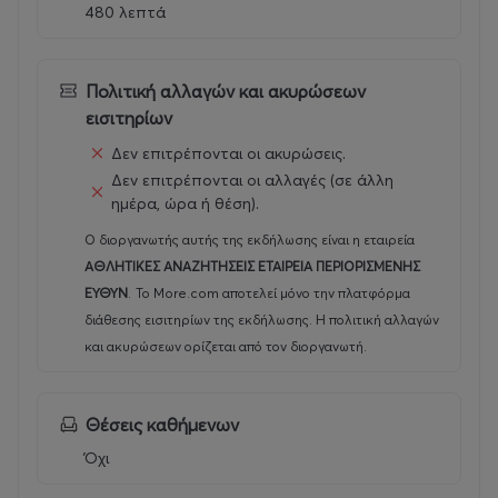
καλοκαιρινών σχολικών διακοπών
480 λεπτά
Προγράμματα ανά ηλικιακή ομάδα (προσχολική,
δημοτικού, εφηβική)
Πλήρης διατροφή με πρωινό, πρόγευμα και
Πολιτική αλλαγών και ακυρώσεων
μεσημεριανό
εισιτηρίων
Δωρεάν πρωινή και απογευματινή δημιουργική
φύλαξη για τη διευκόλυνση των εργαζόμενων
Δεν επιτρέπονται οι ακυρώσεις.
γονέων
Δεν επιτρέπονται οι αλλαγές (σε άλλη
Προαιρετική υπηρεσία Door-to-Door
ημέρα, ώρα ή θέση).
μεταφοράς σε 49 δήμους της Αττικής με
σχολικά λεωφορεία 20 θέσεων
Ο διοργανωτής αυτής της εκδήλωσης είναι η εταιρεία
25 χρόνια εμπειρίας στη βιωματική μάθηση, τον
ΑΘΛΗΤΙΚΕΣ ΑΝΑΖΗΤΗΣΕΙΣ ΕΤΑΙΡΕΙΑ ΠΕΡΙΟΡΙΣΜΕΝΗΣ
αθλητισμό και την παιδική ψυχαγωγία στη
ΕΥΘΥΝ
.
Το More.com αποτελεί μόνο την πλατφόρμα
φύση
διάθεσης εισιτηρίων της εκδήλωσης. Η πολιτική αλλαγών
και ακυρώσεων ορίζεται από τον διοργανωτή.
Θα πρέπει να γνωρίζετε ότι:
Θέσεις καθήμενων
ΠΡΟΣΦΟΡΑ!
Όχι