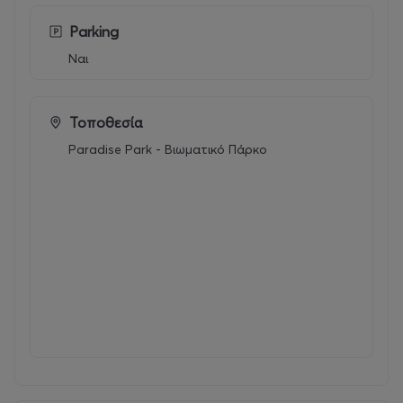
Για την 1η εβδομάδα συμμετοχής,
δώρο κουπόνι
100€
για παιδικό πάρτι στο Paradise Park.
Parking
Ναι
Με την αγορά σας, επικοινωνείτε με το πάρκο
προκειμένου να συμπληρώσετε ηλεκτρονικά
την αίτηση συμμετοχής. Για λόγους οργάνωσης,
η αγορά και η επικοινωνία πρέπει να γίνετε
Τοποθεσία
υποχρεωτικά το αργότερο έως την
Paradise Park - Βιωματικό Πάρκο
προηγούμενη Πέμπτη της όποιας εβδομάδας
ενδιαφέρεστε
Το κουπόνι μπορείτε να το αξιοποιήσετε έως
31 Μαΐου 2027.
Κάθε παιδί δικαιούται ένα κουπόνι
ανεξαρτήτως των αριθμό εβδομάδων που θα
συμμετέχει στο Summer Camp.
To κουπόνι ισχύει αποκλειστικά για το παιδί
που συμμετείχε στο Camp, δεν μεταβιβάζεται,
ούτε ανταλλάσσετε με χρήματα.
Το κουπόνι δεν λειτουργεί αθροιστικά με τυχόν
άλλες προσφορές.