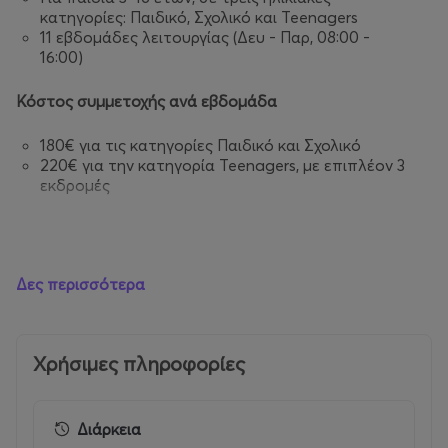
κατηγορίες: Παιδικό, Σχολικό και Teenagers
11 εβδομάδες λειτουργίας (Δευ - Παρ, 08:00 -
16:00)
Κόστος συμμετοχής ανά εβδομάδα
180€ για τις κατηγορίες Παιδικό και Σχολικό
220€ για την κατηγορία Teenagers, με επιπλέον 3
εκδρομές
Γιατί
να
επιλέξετε
το
Paradise Park Summer Camp
Δες περισσότερα
Έμπειρη και μόνιμη εκπαιδευτική ομάδα, που
απασχολείται όλο τον χρόνο με παιδιά σε
σχολικά προγράμματα και παιδικές
Χρήσιμες πληροφορίες
δραστηριότητες.
Αθλητικές, βιωματικές και δημιουργικές
δραστηριότητες
Διάρκεια
Λειτουργία σε όλη τη διάρκεια των