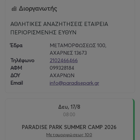
Διοργανωτής
Paradise Park
ΑΘΛΗΤΙΚΕΣ ΑΝΑΖΗΤΗΣΕΙΣ ΕΤΑΙΡΕΙΑ
Είναι ένας σύγχρονος πολυχώρος βιωματικών και
ΠΕΡΙΟΡΙΣΜΕΝΗΣ ΕΥΘΥΝ
αθλητικών δραστηριοτήτων με 25 χρόνια εμπειρίας στη
διοργάνωση εκπαιδευτικών προγραμμάτων, θεματικών
Έδρα
ΜΕΤΑΜΟΡΦΩΣΕΩΣ 100,
δράσεων και τη σταθερή εμπιστοσύνη σχολείων,
ΑΧΑΡΝΕΣ 13673
οικογενειών και εταιρειών. Το καλοκαίρι λειτουργεί, για
Τηλέφωνο
2102466466
16η χρονιά, το Paradise Summer Camp.
ΑΦΜ
099328184
ΔΟΥ
ΑΧΑΡΝΩΝ
Email
info@paradisepark.gr
Δευ, 17/8
08:00
PARADISE PARK SUMMER CAMP 2026
Μεταμορφώσεως 100