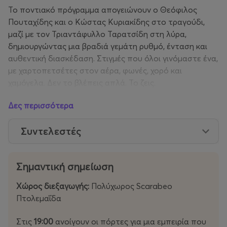
Το ποντιακό πρόγραμμα απογειώνουν ο Θεόφιλος
Πουταχίδης και ο Κώστας Κυριακίδης στο τραγούδι,
μαζί με τον Τριαντάφυλλο Ταρατσίδη στη λύρα,
δημιουργώντας μια βραδιά γεμάτη ρυθμό, ένταση και
αυθεντική διασκέδαση. Στιγμές που όλοι γινόμαστε ένα,
με χαρτοπετσέτες στον αέρα, φωνές, χορό και
χαμόγελα. Δεν το βλέπεις απλά. Το ζεις.
Δες περισσότερα
Τα τραπέζια είναι περιορισμένα και ήδη φεύγουν, οπότε
αν θέλεις να εξασφαλίσεις το σημείο σου με την παρέα
Συντελεστές
σου, κλείσε έγκαιρα. Αν πάλι έρθεις όρθιος, δεν αλλάζει
κάτι. Στο τέλος όλοι στην πίστα καταλήγουμε.
Σημαντική σημείωση
Δεν είναι ένα πανηγύρι. Είναι εμπειρία.
Χώρος διεξαγωγής:
Πολύχωρος Scarabeo
Οι πόρτες ανοίγουν στις 19:00 και το ποντιακό γλέντι
Πτολεμαΐδα
ξεκινά από τις 19:30 και συνεχίζεται όσο αντέξουμε…
Στις
19:00
ανοίγουν οι πόρτες για μια εμπειρία που
Panigiri X
Γιατί το πανηγύρι θέλει κέφι!