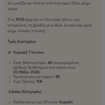
δεν μοιάζει με τίποτα από όσα έχεις ζήσει μέχρι
τώρα.
Facebook: https://www.facebook.com/profile.php?
id=61575773471768
Στις
19:30
έρχεται το Ποντιακό γλέντι που
απογειώνει τη βραδιά με ρυθμό, ένταση και χορό
Instagram: https://www.instagram.com/panigirix?
μέχρι τελικής πτώσης…
igsh=MXNhYmh5cnBhZjJ1Mw==
Τιμές Εισιτηρίων
Tik Tok: https://www.tiktok.com/@panigirix?_r=1&_t=ZN-
96AMoYIGiEY
📅
Κυριακή 7 Ιουνίου
Early Bird εισιτήριο:
6€
(περιορισμένος
αριθμός διαθέσιμων εισιτηρίων έως
25 Μαΐου 2026
)
Προπώληση εισιτηρίων:
8€
Τιμή Πόρτας:
10€
Ειδικές Κατηγορίες
Παιδιά κάτω των 10 ετών:
δωρεάν