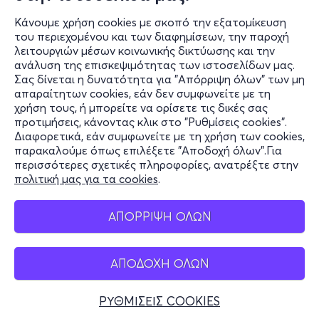
Κάνουμε χρήση cookies με σκοπό την εξατομίκευση
του περιεχομένου και των διαφημίσεων, την παροχή
λειτουργιών μέσων κοινωνικής δικτύωσης και την
ανάλυση της επισκεψιμότητας των ιστοσελίδων μας.
Σας δίνεται η δυνατότητα για "Απόρριψη όλων" των μη
Πληροφορίες
απαραίτητων cookies, εάν δεν συμφωνείτε με τη
χρήση τους, ή μπορείτε να ορίσετε τις δικές σας
Υποστήριξη
προτιμήσεις, κάνοντας κλικ στο "Ρυθμίσεις cookies".
Διαφορετικά, εάν συμφωνείτε με τη χρήση των cookies,
Stay Connected
παρακαλούμε όπως επιλέξετε "Αποδοχή όλων".Για
περισσότερες σχετικές πληροφορίες, ανατρέξτε στην
πολιτική μας για τα cookies
.
Mobile app
ΑΠΟΡΡΙΨΗ ΟΛΩΝ
ΑΠΟΔΟΧΗ ΟΛΩΝ
Ελλάδα
Τηλεφωνικές κρατήσεις
ΡΥΘΜΙΣΕΙΣ COOKIES
+30 2117700000