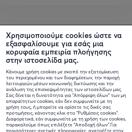
αρχέγονα στοιχεία της φύσης και τις πρωταρχικές
δυνάμεις της ανθρώπινης ύπαρξης. Ως φυσική συνέχεια
της έκθεσης στην Αθήνα, η εγκατάσταση στην Κέα
συμβολίζει την επανασύνδεση με τον άνθρωπο, το
Χρησιμοποιούμε cookies ώστε να
βουκολικό τοπίο και την απελευθέρωση από τις
εξασφαλίσουμε για εσάς μια
εντάσεις της καθημερινότητας.
κορυφαία εμπειρία πλοήγησης
ΠΛΗΡΟΦΟΡΙΕΣ
στην ιστοσελίδα μας.
Ημερομηνίες:
Πέμπτη 16 & Τετάρτη 29 Ιουλίου
Κάνουμε χρήση cookies με σκοπό την εξατομίκευση
Ώρα:
19:00–21:00
του περιεχομένου και των διαφημίσεων, την παροχή
λειτουργιών μέσων κοινωνικής δικτύωσης και την
Διάρκεια:
2 ώρες
ανάλυση της επισκεψιμότητας των ιστοσελίδων μας.
Κόστος συμμετοχής:
20€ ανά άτομο
Σας δίνεται η δυνατότητα για "Απόρριψη όλων" των μη
Σε ποιους απευθύνετα
ι: Το εργαστήριο απευθύνεται σε
Πληροφορίες
απαραίτητων cookies, εάν δεν συμφωνείτε με τη
ενήλικες και δύναται να συμμετάσχει Ελληνόφωνο και
χρήση τους, ή μπορείτε να ορίσετε τις δικές σας
Υποστήριξη
Αγγλόφωνο κοινό.
προτιμήσεις, κάνοντας κλικ στο "Ρυθμίσεις cookies".
Διαφορετικά, εάν συμφωνείτε με τη χρήση των cookies,
Κράτηση θέσης:
MORE.COM
Stay Connected
παρακαλούμε όπως επιλέξετε "Αποδοχή όλων".Για
περισσότερες σχετικές πληροφορίες, ανατρέξτε στην