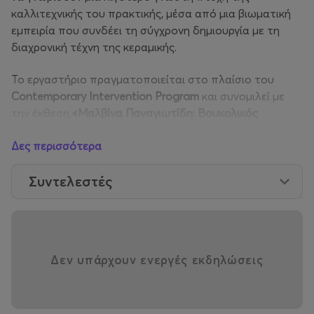
καλλιτεχνικής του πρακτικής, μέσα από μια βιωματική
εμπειρία που συνδέει τη σύγχρονη δημιουργία με τη
διαχρονική τέχνη της κεραμικής.
Το εργαστήριο πραγματοποιείται στο πλαίσιο του
Contemporary
Intervention
Program
και συνομιλεί με
την έκθεση
«Μαλβίνα Παναγιωτίδη: Βουκολικός
Πυρετός – Διάλογος με τον Αλέκο Φασιανό»
, που
Δες περισσότερα
παρουσιάζεται στο μουσείο στην Αθήνα. Στο πλαίσιο
αυτό, η Μαλβίνα Παναγιωτίδη τοποθετεί το έργο
The
Συντελεστές
Walker
in
the
Moonlight
Walked
Alone
στο ατελιέ του
Αλέκου Φασιανού στην Κέα, στον πιο ιδιωτικό χώρο
του καλλιτέχνη.
Αφετηρία της δημιουργίας της αποτελεί ένα ερωτικό
Δεν υπάρχουν ενεργές εκδηλώσεις
κεραμικό έργο του Φασιανού. Μέσα στον προσωπικό
του χώρο, ο επισκέπτης έρχεται σε επαφή με έναν πιο
«γυμνό» Φασιανό, απαλλαγμένο από τους κοινωνικούς
κώδικες της πόλης και σε άμεση σύνδεση με τα