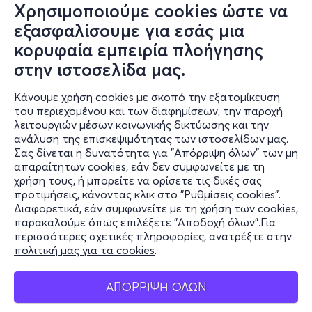
Κaravias Art Insurance.
Χρησιμοποιούμε cookies ώστε να
εξασφαλίσουμε για εσάς μια
ΠΛΗΡΟΦΟΡΙΕΣ
κορυφαία εμπειρία πλοήγησης
στην ιστοσελίδα μας.
Ημερομηνία: Σάββατο 20 Ιουνίου
Ώρα: 12:00
Κάνουμε χρήση cookies με σκοπό την εξατομίκευση
Διάρκεια: 60’
του περιεχομένου και των διαφημίσεων, την παροχή
Κόστος συμμετοχής:
λειτουργιών μέσων κοινωνικής δικτύωσης και την
ανάλυση της επισκεψιμότητας των ιστοσελίδων μας.
ΓΕΝΙΚΟ ΚΟΙΝΟ: 13 ευρώ
Σας δίνεται η δυνατότητα για "Απόρριψη όλων" των μη
ΦΛΟΙ ΜΟΥΣΕΙΟΥ:10% έκπτωση
Πληροφορίες
απαραίτητων cookies, εάν δεν συμφωνείτε με τη
Κρατήσεις:
χρήση τους, ή μπορείτε να ορίσετε τις δικές σας
Υποστήριξη
ΓΕΝΙΚΟ ΚΟΙΝΟ: Μέσω
More.com
προτιμήσεις, κάνοντας κλικ στο "Ρυθμίσεις cookies".
ΦΙΛΟΙ ΜΟΥΣΕΙΟΥ: κράτηση τηλεφωνικά στο +30 210
Διαφορετικά, εάν συμφωνείτε με τη χρήση των cookies,
Stay Connected
παρακαλούμε όπως επιλέξετε "Αποδοχή όλων".Για
881 9079 ή μέσω email στο
contact@alekosfassianos.gr
περισσότερες σχετικές πληροφορίες, ανατρέξτε στην
πολιτική μας για τα cookies
.
Συντελεστές: Μαλβίνα Παναγιωτίδη & Ιωάννα
Πιπερίγκου, Διευθύντρια του Μουσείου και επιμελήτρια
Mobile app
ΑΠΟΡΡΙΨΗ ΟΛΩΝ
του Contemporary Intervention Program.