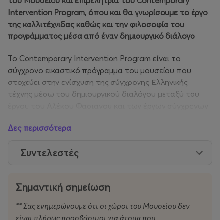
του Μουσείου και επιμελήτρια του Contemporary
Intervention Program, όπου και θα γνωρίσουμε το έργο
της καλλιτέχνιδας καθώς και την φιλοσοφία του
προγράμματος μέσα από έναν δημιουργικό διάλογο
Το Contemporary Intervention Program είναι το
σύγχρονο εικαστικό πρόγραμμα του μουσείου που
στοχεύει στην ενίσχυση της σύγχρονης Ελληνικής
τέχνης μέσω του δημιουργικού διαλόγου μεταξύ του
έργου του Αλέκου Φασιανού και των έργων σύγχρονων
καλλιτεχνών. Το πρόγραμμα καλεί έναν/ μια σύγχρονο/-
Δες περισσότερα
η καλλιτέχνη να πραγματοποιήσει μία εικαστική
παρέμβαση στο χώρο του Μουσείου, αναπτύσσοντας
Συντελεστές
διάλογο με το κτίριο, τα ζωγραφικά έργα, τα κεραμικά
και το design του Αλέκου Φασιανού.
Σημαντική σημείωση
Η έκθεση της εικαστικού Μαλβίνας Παναγιωτίδη
παρουσιάζει μια νέα ενότητα έργων κατόπιν ανάθεσης,
** Σας ενημερώνουμε ότι οι χώροι του Μουσείου δεν
σχεδιασμένα in situ, σε διάλογο με μια λιγότερο γνωστή
είναι πλήρως προσβάσιμοι για άτομα που