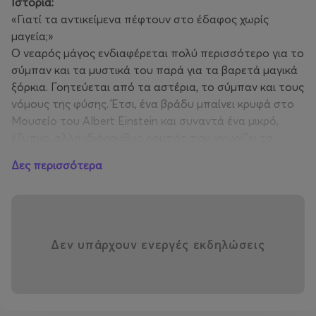
Ιστορία:
«Γιατί τα αντικείμενα πέφτουν στο έδαφος χωρίς
μαγεία;»
Ο νεαρός μάγος ενδιαφέρεται πολύ περισσότερο για το
σύμπαν και τα μυστικά του παρά για τα βαρετά μαγικά
ξόρκια. Γοητεύεται από τα αστέρια, το σύμπαν και τους
νόμους της φύσης. Έτσι, ένα βράδυ μπαίνει κρυφά στο
Μουσείο του Albert Einstein και συναντά ένα μικρό,
έξυπνο, αλλά ιδιόρρυθμο ρομπότ που γνωρίζει τα
πάντα για τον Albert Einstein και τις θεωρίες του. Το
Δες περισσότερα
ταξίδι ξεκινάει, με το ρομπότ να ταξιδεύει τον νεαρό
μάγο, στον χρόνο και το χώρο και να μοιράζεται τις
πολύτιμες γνώσεις του.
Η νέα ταινία στη ΘΟΛΟ, παρουσιάζει με εύληπτο και
συνάμα συναρπαστικό τρόπο στους θεατές,
Δεν υπάρχουν ενεργές εκδηλώσεις
εκπαιδευτικά θέματα σχετικά με τη βαρύτητα και τα
μυστικά του σύμπαντος, σ’ ένα συναρπαστικό ταξίδι
που αναδεικνύει την αξία της φιλίας.