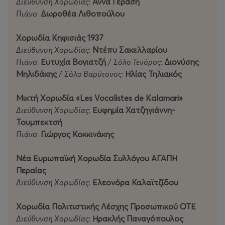
Διεύθυνση Χορωδίας
:
Άννα Γεράση
Πιάνο
:
Δωροθέα Λιθοπούλου
Χορωδία Κηφισιάς 1937
Διεύθυνση Χορωδίας
:
Ντέπυ Σακελλαρίου
Πιάνο
:
Ευτυχία Βογιατζή
/
Σόλο Τενόρος
:
Διονύσης
Μηλιδάκης
/
Σόλο Βαρύτονος
:
Ηλίας Τηλιακός
Μικτή Χορωδία «
Les
Vocalistes
de
Kalamari
»
Διεύθυνση Χορωδίας
:
Ευφημία Χατζηγιάννη-
Τουμπεκτσή
Πιάνο
:
Γιώργος Κοκκινάκης
Νέα Ευρωπαϊκή Χορωδία Συλλόγου ΑΓΑΠΗ
Περαίας
Διεύθυνση Χορωδίας
:
Ελεονόρα Καλαϊτζίδου
Χορωδία Πολιτιστικής Λέσχης Προσωπικού ΟΤΕ
Διεύθυνση Χορωδίας
:
Ηρακλής Παναγόπουλος