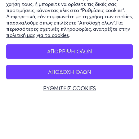
χρήση τους, ή μπορείτε να ορίσετε τις δικές σας
Υποστήριξη
προτιμήσεις, κάνοντας κλικ στο "Ρυθμίσεις cookies".
Διαφορετικά, εάν συμφωνείτε με τη χρήση των cookies,
Stay Connected
παρακαλούμε όπως επιλέξετε "Αποδοχή όλων".Για
περισσότερες σχετικές πληροφορίες, ανατρέξτε στην
πολιτική μας για τα cookies
.
Mobile app
ΑΠΟΡΡΙΨΗ ΟΛΩΝ
ΑΠΟΔΟΧΗ ΟΛΩΝ
Ελλάδα
Τηλεφωνικές κρατήσεις
ΡΥΘΜΙΣΕΙΣ COOKIES
+30 2117700000
Δευ - Παρ 10:00 - 18:00
Φυσικά σημεία