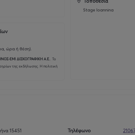
Τοποθεσία
Stage Ioannina
 λέγεται AKYLAS
ρίων
ρα, ώρα ή θέση).
ΙΝΟΣ-ΕΜΙ ΔΙΣΚΟΓΡΑΦΙΚΗ Α.Ε.
.
Το
τηρίων της εκδήλωσης. Η πολιτική
ήνα 15451
Τηλέφωνο
2106