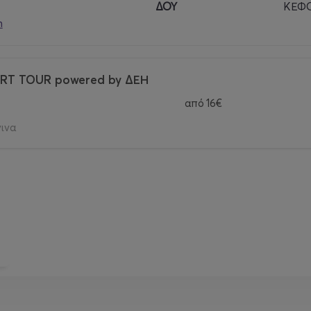
ΔΟΥ
ΚΕΦΟ
m
RT TOUR powered by ΔΕΗ
από
16€
νινα