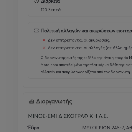
Διάρκεια
120 λεπτά
Και μην ξεχνάς… το motto είναι απλό:
Ξέχνα τα συνηθισμένα και ζήσε την εμπειρία που
Πολιτική αλλαγών και ακυρώσεων εισιτη
PRESS START TOUR powered by ΔΕΗ.
Δεν επιτρέπονται οι ακυρώσεις.
Δεν επιτρέπονται οι αλλαγές (σε άλλη ημέ
Ο διοργανωτής αυτής της εκδήλωσης είναι η εταιρεία
Μ
More.com αποτελεί μόνο την πλατφόρμα διάθεσης εισι
αλλαγών και ακυρώσεων ορίζεται από τον διοργανωτή.
Διοργανωτής
ΜΙΝΟΣ-ΕΜΙ ΔΙΣΚΟΓΡΑΦΙΚΗ Α.Ε.
Έδρα
ΜΕΣΟΓΕΙΩΝ 245-7, Αθ