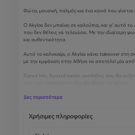
Φώτα, μουσική, παλμός και ένα κοινό που γίνεται
Ο Akylas δεν μπαίνει σε καλούπια, και γι’ αυτό τ
που δεν θέλεις να τελειώσει. Με την ιδιαίτερη φ
και αυθεντικότητα.
Αυτό το καλοκαίρι, ο Akylas κάνει takeover στη σκ
με την εμφάνιση στην Αθήνα να αποτελεί μία από 
Dance hits, δυνατά beats, εκπλήξεις που θα συζ
του - μια εμπειρία που δεν θα θέλεις να χάσεις.
Δες περισσότερα
Η ΔΕΗ δίνει ενέργεια στο AKYLAS PRESS START TO
στήριξη συναυλιών και μουσικών εμπειριών, η ΔΕΗ
ενέργεια.
Χρήσιμες πληροφορίες
Με τον δικό του ξεχωριστό τρόπο, ο Ακύλας δημιο
αξέχαστες.