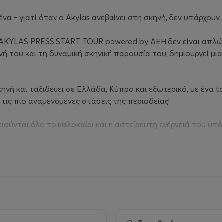
 ένα - γιατί όταν ο Akylas ανεβαίνει στη σκηνή, δεν υπάρχο
ο AKYLAS PRESS START TOUR powered by ΔΕΗ δεν είναι απλώς μ
ωνή του και τη δυναμική σκηνική παρουσία του, δημιουργεί μ
ηνή και ταξιδεύει σε Ελλάδα, Κύπρο και εξωτερικό, με ένα tou
τις πιο αναμενόμενες στάσεις της περιοδείας!
ητιούνται όλο το καλοκαίρι και η αστείρευτη ενέργειά του 
UR powered by ΔΕΗ, στηρίζοντας μια περιοδεία που φέρνει
 βρίσκεται δίπλα σε στιγμές που μας ενώνουν, μας εμπνέουν
υργεί ακριβώς μια τέτοια εμπειρία: μια βραδιά γεμάτη ρυθμ