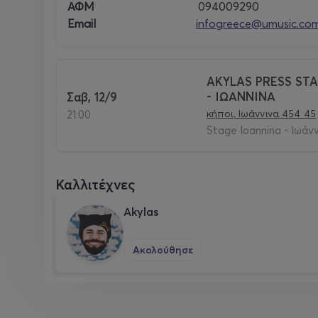
ΑΦΜ
094009290
Email
infogreece@umusic.co
AKYLAS PRESS STA
- ΙΩΑΝΝΙΝΑ
Σαβ, 12/9
κήποι, Ιωάννινα 454 45
21:00
Stage Ioannina - Ιωάν
Καλλιτέχνες
Akylas
Ακολούθησε