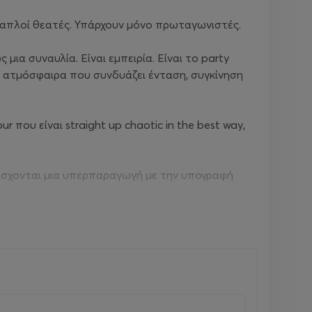
υν απλοί θεατές. Υπάρχουν μόνο πρωταγωνιστές.
ια συναυλία. Είναι εμπειρία. Είναι το party
ια ατμόσφαιρα που συνδυάζει ένταση, συγκίνηση
r που είναι straight up chaotic in the best way,
υπόσχονται μια υπερπαραγωγή με την υπογραφή
 τη μουσική πιο κοντά στο κοινό. Μέσα από τη
 και γεμίζουν την καθημερινότητά μας με θετική
ό, παλμό και δυνατές στιγμές που μένουν