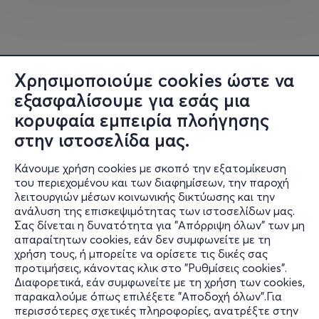
ενέργειά του υπόσχονται μια υπερπαραγωγή με την
υπογραφή του - μια εμπειρία που δεν θα θέλεις να
χάσεις.
Η ΔΕΗ δίνει ενέργεια στο AKYLAS PRESS START TOUR
Χρησιμοποιούμε cookies ώστε να
powered by ΔΕΗ, στηρίζοντας μια περιοδεία που φέρνει
εξασφαλίσουμε για εσάς μια
τη μουσική πιο κοντά στο κοινό. Μέσα από τη στήριξη
κορυφαία εμπειρία πλοήγησης
συναυλιών και μουσικών εμπειριών, η ΔΕΗ βρίσκεται
στην ιστοσελίδα μας.
δίπλα σε στιγμές που μας ενώνουν, μας εμπνέουν και
γεμίζουν την καθημερινότητά μας με θετική ενέργεια.
Κάνουμε χρήση cookies με σκοπό την εξατομίκευση
του περιεχομένου και των διαφημίσεων, την παροχή
Με τον δικό του ξεχωριστό τρόπο, ο Ακύλας δημιουργεί
λειτουργιών μέσων κοινωνικής δικτύωσης και την
ακριβώς μια τέτοια εμπειρία: μια βραδιά γεμάτη ρυθμό,
ανάλυση της επισκεψιμότητας των ιστοσελίδων μας.
Σας δίνεται η δυνατότητα για "Απόρριψη όλων" των μη
παλμό και δυνατές στιγμές που μένουν αξέχαστες.
Πληροφορίες
απαραίτητων cookies, εάν δεν συμφωνείτε με τη
χρήση τους, ή μπορείτε να ορίσετε τις δικές σας
Υποστήριξη
Και μην ξεχνάς… το motto είναι απλό:
προτιμήσεις, κάνοντας κλικ στο "Ρυθμίσεις cookies".
Ξέχνα τα συνηθισμένα και ζήσε την εμπειρία που
Διαφορετικά, εάν συμφωνείτε με τη χρήση των cookies,
Stay Connected
λέγεται AKYLAS
παρακαλούμε όπως επιλέξετε "Αποδοχή όλων".Για
περισσότερες σχετικές πληροφορίες, ανατρέξτε στην