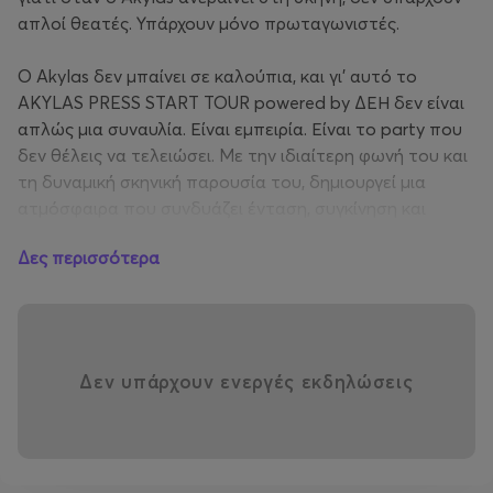
απλοί θεατές. Υπάρχουν μόνο πρωταγωνιστές.
Ο Akylas δεν μπαίνει σε καλούπια, και γι’ αυτό το
AKYLAS PRESS START TOUR powered by ΔΕΗ δεν είναι
απλώς μια συναυλία. Είναι εμπειρία. Είναι το party που
δεν θέλεις να τελειώσει. Με την ιδιαίτερη φωνή του και
τη δυναμική σκηνική παρουσία του, δημιουργεί μια
ατμόσφαιρα που συνδυάζει ένταση, συγκίνηση και
αυθεντικότητα.
Δες περισσότερα
Αυτό το καλοκαίρι, ο Akylas κάνει takeover στη σκηνή
και ταξιδεύει σε Ελλάδα, Κύπρο και εξωτερικό, με ένα
tour που είναι straight up chaotic in the best way, με την
εμφάνιση στην Αθήνα να αποτελεί μία από τις πιο
Δεν υπάρχουν ενεργές εκδηλώσεις
αναμενόμενες στάσεις της περιοδείας!
Dance hits, δυνατά beats, εκπλήξεις που θα
συζητιούνται όλο το καλοκαίρι και η αστείρευτη